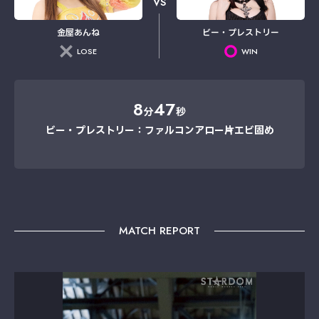
VS
金屋あんね
ビー・プレストリー
LOSE
WIN
8
47
分
秒
ビー・プレストリー：ファルコンアロー→片エビ固め
MATCH REPORT