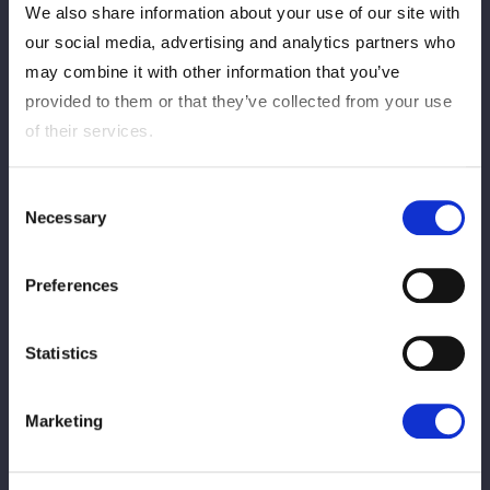
We also share information about your use of our site with
our social media, advertising and analytics partners who
may combine it with other information that you’ve
provided to them or that they’ve collected from your use
of their services.
第1試合では、COSMIC ANGELS入りを目指す金屋あんねが
H.A.T.E.のビー・プレストリーとシングルマッチで対戦。エルボ
Consent
ーやドロップキックで攻め立てたが、ビーの牙城は崩せずファル
Necessary
Selection
コンアローに撃沈。6月30日の後楽園大会で「最終審査」（なつ
ぽい＆安納サオリ＆水森由菜vsさくらあや＆玖麗さやか＆金屋）
Preferences
を控える金屋は「30日、何がなんでもコズエン見習いからコズ
エン正規メンバーになれるように、死に物狂いで、今以上に戦っ
ていきます。何がなんでも正規メンバーになります」と誓った
Statistics
が…。
Marketing