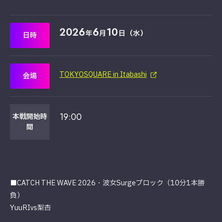
2026
6
10
年
月
日（水）
日時
TOKYOSQUARE in Itabashi
会場
19:00
本戦開始時
間
■CATCH THE WAVE 2026・波女Surgeブロック（10分1本勝
負）
YuuRIvs梨杏