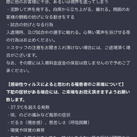
際に他のお客様に干渉、あるいは視界を遮ってしまう
・泥酔して声を発する。自席から立ち上がる、離れる。周囲のお
客様の観戦の妨げになる動きをする
・試合の妨げとなる行為
入退場時、及び試合中の選手に触れる。心無い罵声を浴びせる等
の行為はお止めください。
※スタッフの注意をお聞き入れ頂けない場合には、ご退場頂く場
合がございます。
なお、その際には入場料金返金の保証は致しませんので予めご了
承ください。
【感染性ウィルスによると思われる罹患者のご来場について】
下記の症状がある場合には、ご来場をお控え頂きますようお願い
致します。
・37.5℃を超える発熱
・咳、のどの痛みなど風邪の症状
・だるさ（倦怠感）、息苦しさ（呼吸困難）
・嗅覚や味覚の異常