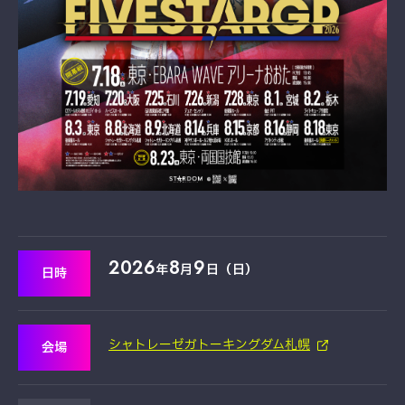
2026
8
9
年
月
日（日）
日時
シャトレーゼガトーキングダム札幌
会場