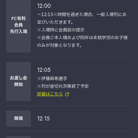
12:00
～12:15※時間を過ぎた場合、一般入場列にお
FC有料
並びいただきます。
会員
※入場時に会員証の提示
先行入場
※会員ご本人様および同伴は未就学児のお子様
のみが対象となります。
12:05
お渡し会
※伊藤麻希選手
開始
※列が途切れ次第終了予定
詳細はこちら
12:15
開場