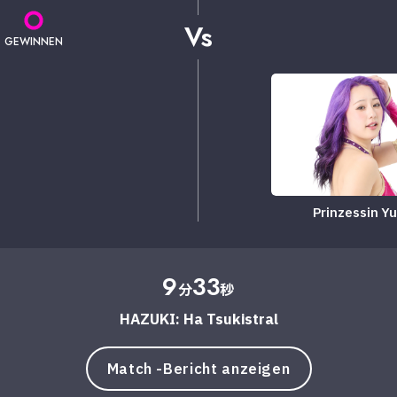
Vs
GEWINNEN
Prinzessin Yu
9
33
分
秒
HAZUKI: Ha Tsukistral
Match -Bericht anzeigen