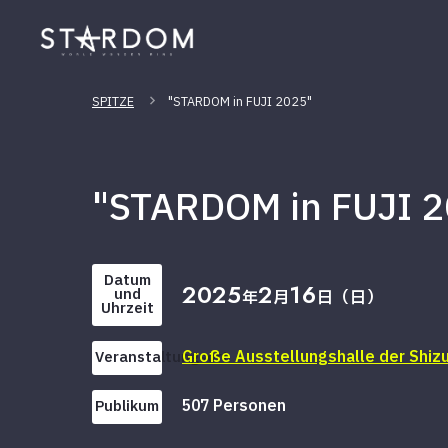
SPITZE
"STARDOM in FUJI 2025"
"STARDOM in FUJI 
Datum
2025
2
16
und
年
月
日（日）
Uhrzeit
Große Ausstellungshalle der Shiz
Veranstaltungsort
507 Personen
Publikum