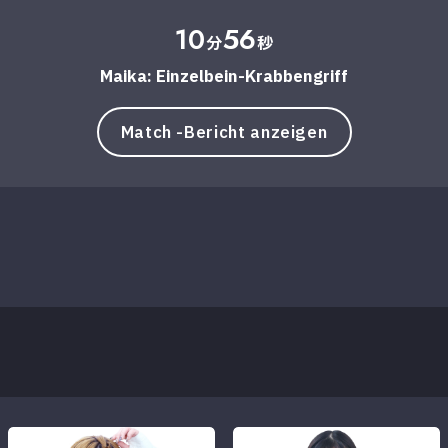
10
56
分
秒
Maika: Einzelbein-Krabbengriff
Match -Bericht anzeigen