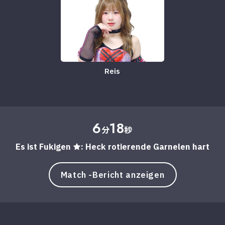
Reis
6
18
分
秒
Es ist Fukigen ★: Heck rotierende Garnelen hart
Match -Bericht anzeigen