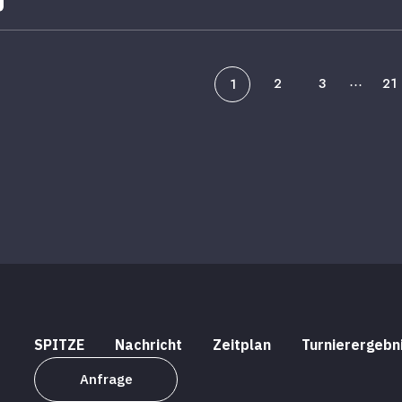
2
3
21
1
⋯
SPITZE
Nachricht
Zeitplan
Turnierergebn
Anfrage