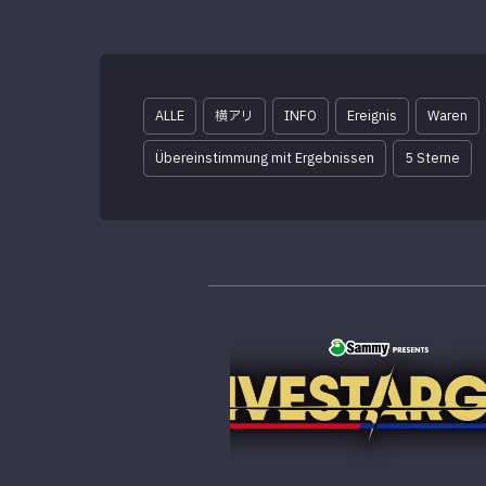
ALLE
横アリ
INFO
Ereignis
Waren
Übereinstimmung mit Ergebnissen
5 Sterne