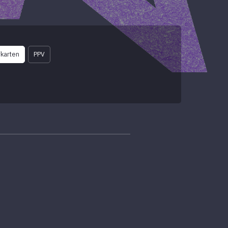
karten
PPV