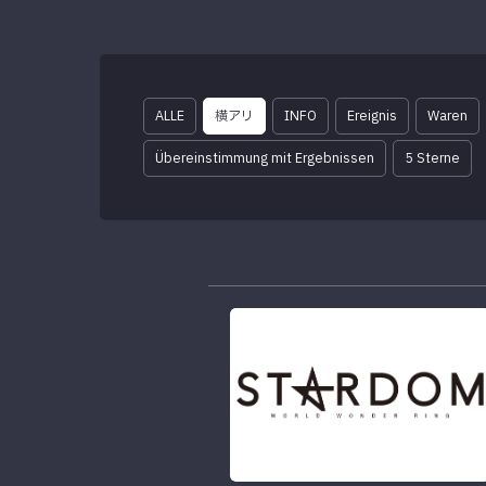
ALLE
横アリ
INFO
Ereignis
Waren
Übereinstimmung mit Ergebnissen
5 Sterne