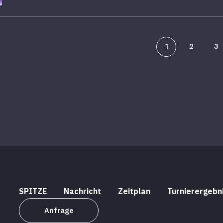
2
3
1
SPITZE
Nachricht
Zeitplan
Turnierergebn
Anfrage