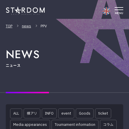
MENU
TOP
news
PPV
NEWS
ニュース
ALL
横アリ
INFO
event
Goods
ticket
Media appearances
Tournament information
コラム