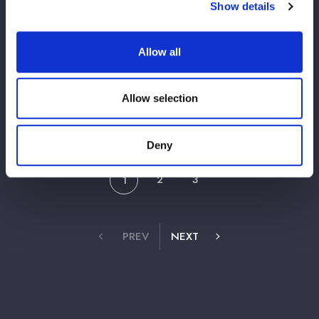
Show details
ラモンHGさん、RGさんが決定！
Allow all
2026/04/18
横アリPPV
【PPV販売開始！】4/26『ミツカン フルー
ティス presents ALL STAR GRAND
Allow selection
QUEENDOM 2026』のPPV販売が開始！
Deny
2
3
1
PREV
NEXT