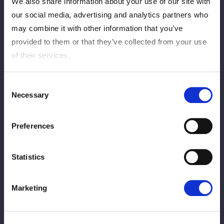
We also share information about your use of our site with
成記念体育館 エントリオ大会のスペシャル
ゲスト解説者に相羽あいなさんが決定！
our social media, advertising and analytics partners who
may combine it with other information that you’ve
provided to them or that they’ve collected from your use
2026/05/20
PPV
of their services.
【PPV販売開始！】5/23『STARDOM
QUEENS DYNASTY 2026 〜天下布武〜』
Consent
のPPV販売が開始！
Necessary
Selection
2026/05/20
PPV
Preferences
【PPV情報】5/23『STARDOM QUEENS
DYNASTY 2026 〜天下布武〜』のPPV販
Statistics
売が決定！
Marketing
2026/04/22
横アリPPV
【PPV情報】4月26日（日）横浜アリーナ
大会のスペシャルゲスト解説者にレイザー