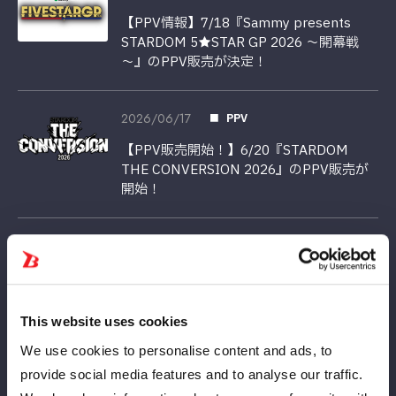
【PPV情報】7/18『Sammy presents
STARDOM 5★STAR GP 2026 ～開幕戦
～』のPPV販売が決定！
2026/06/17
PPV
【PPV販売開始！】6/20『STARDOM
THE CONVERSION 2026』のPPV販売が
開始！
2026/06/15
PPV
【PPV情報】6/20『STARDOM THE
CONVERSION 2026』のPPV販売が決定！
This website uses cookies
We use cookies to personalise content and ads, to
2026/05/21
PPV
provide social media features and to analyse our traffic.
【PPV情報】5月23日（土）愛知・豊田合