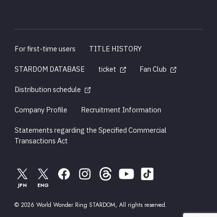
For first-time users
TITLE HISTORY
STARDOM DATABASE
ticket
Fan Club
Distribution schedule
Company Profile
Recruitment Information
Statements regarding the Specified Commercial
Transactions Act
JPN
ENG
© 2026 World Wonder Ring STARDOM, All rights reserved.