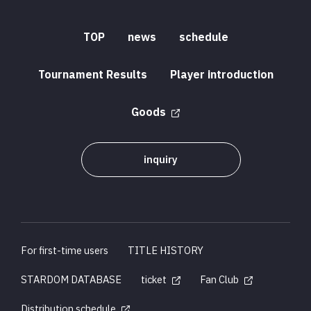
TOP
news
schedule
Tournament Results
Player introduction
Goods
inquiry
For first-time users
TITLE HISTORY
STARDOM DATABASE
ticket
Fan Club
Distribution schedule