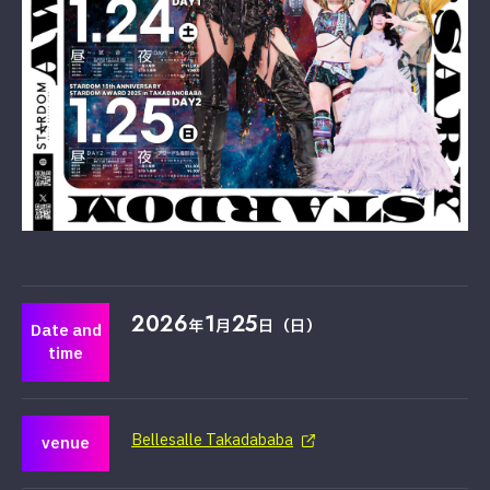
2026
1
25
年
月
日（日）
Date and
time
Bellesalle Takadababa
venue