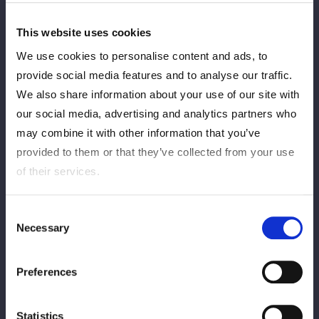
※FC有料会員先行発売期間を過ぎてお買い求めのFC有料会員様
は、一般発売にてお買い求めください。その場合でも先行入場時
This website uses cookies
間にご入場頂けます。
We use cookies to personalise content and ads, to
provide social media features and to analyse our traffic.
Release date and
We also share information about your use of our site with
Ticket Type
time
our social media, advertising and analytics partners who
may combine it with other information that you’ve
provided to them or that they’ve collected from your use
11月7日(金)
FC paid membership advance
of their services.
12:00
sale
Consent
11月11日(火)
Necessary
Selection
L-Ticket Prelik
12:00
Preferences
12月2日(月)
General sale
12:00
Statistics