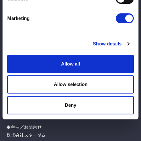
1月25日(日)
Same day ticket for sale at
Marketing
10:00
venue
Show details
【当日会場でのクレジットカードご利用について】
Allow all
グッズのご購入において、VISA、MASTERのカードブランドが
ご利用いただけます。お支払は一括払いのみとなります。
※『ブシロードカード』にも対応しています。詳細は、以下のリ
Allow selection
ンク先をご参照ください。
ブシロードカード特設サイト
Deny
◆主催／お問合せ
株式会社スターダム