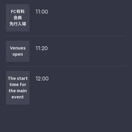
11:00
FC有料
会員
先行入場
11:20
Venues
open
12:00
The start
time for
the main
event