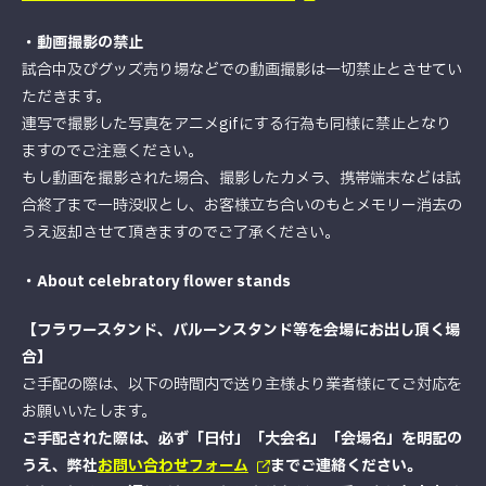
・動画撮影の禁止
試合中及びグッズ売り場などでの動画撮影は一切禁止とさせてい
ただきます。
連写で撮影した写真をアニメgifにする行為も同様に禁止となり
ますのでご注意ください。
もし動画を撮影された場合、撮影したカメラ、携帯端末などは試
合終了まで一時没収とし、お客様立ち合いのもとメモリー消去の
うえ返却させて頂きますのでご了承ください。
・About celebratory flower stands
【フラワースタンド、バルーンスタンド等を会場にお出し頂く場
合】
ご手配の際は、以下の時間内で送り主様より業者様にてご対応を
お願いいたします。
ご手配された際は、必ず「日付」「大会名」「会場名」を明記の
うえ、弊社
お問い合わせフォーム
までご連絡ください。