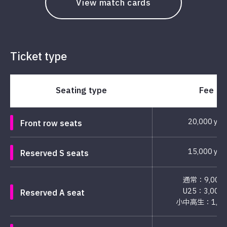
View match cards
Ticket type
Seating type
Fee
20,000 yen
Front row seats
15,000 yen
Reserved S seats
通常：9,000
U25：3,000
Reserved A seat
小中高生：1,00