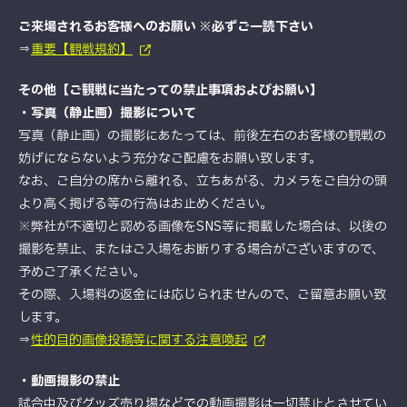
ご来場されるお客様へのお願い ※必ずご一読下さい
⇒
重要【観戦規約】
その他【ご観戦に当たっての禁止事項およびお願い】
・写真（静止画）撮影について
写真（静止画）の撮影にあたっては、前後左右のお客様の観戦の
妨げにならないよう充分なご配慮をお願い致します。
なお、ご自分の席から離れる、立ちあがる、カメラをご自分の頭
より高く掲げる等の行為はお止めください。
※弊社が不適切と認める画像をSNS等に掲載した場合は、以後の
撮影を禁止、またはご入場をお断りする場合がございますので、
予めご了承ください。
その際、入場料の返金には応じられませんので、ご留意お願い致
します。
⇒
性的目的画像投稿等に関する注意喚起
・動画撮影の禁止
試合中及びグッズ売り場などでの動画撮影は一切禁止とさせてい