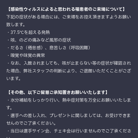
【感染性ウィルスによると思われる罹患者のご来場について】
下記の症状がある場合には、ご来場をお控え頂きますようお願い
致します。
・37.5℃を超える発熱
・咳、のどの痛みなど風邪の症状
・だるさ（倦怠感）、息苦しさ（呼吸困難）
・嗅覚や味覚の異常
・なお、入館されましても、咳が止まらない等の症状が確認され
た場合、弊社スタッフの判断により、ご退館いただくことがござ
います。
【その他、以下ご留意ご承知置きお願いいたします】
・水分補給をしっかり行い、熱中症対策を万全にお願いいたしま
す。
・選手への差し入れ、プレゼントに関しましては、お受けできま
せんのでご了承ください。
・当日は選手サイン会、チェキ会は行いませんのでご了承くださ