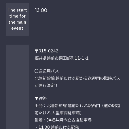
13:00
The start
time for
the main
event
〒915-0242
福井県越前市粟田部町11-1-1
◯送迎用バス
北陸新幹線 越前たけふ駅から送迎用の臨時バス
が運行決定！
▼往路
出発：北陸新幹線 越前たけふ駅西口（道の駅越
前たけふ 大型車両駐車場）
到着：
JA
福井県今立支店駐車場
・11:30 越前たけふ駅発