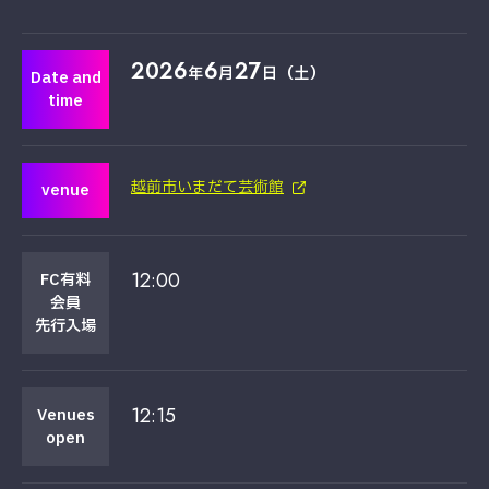
2026
6
27
年
月
日（土）
Date and
time
越前市いまだて芸術館
venue
12:00
FC有料
会員
先行入場
12:15
Venues
open