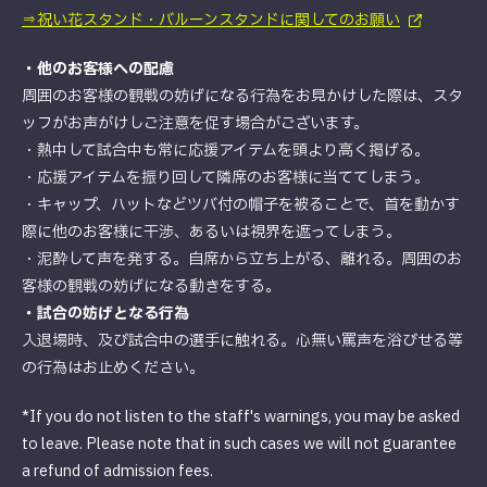
⇒祝い花スタンド・バルーンスタンドに関してのお願い
・他のお客様への配慮
周囲のお客様の観戦の妨げになる行為をお見かけした際は、スタ
ッフがお声がけしご注意を促す場合がございます。
・熱中して試合中も常に応援アイテムを頭より高く掲げる。
・応援アイテムを振り回して隣席のお客様に当ててしまう。
・キャップ、ハットなどツバ付の帽子を被ることで、首を動かす
際に他のお客様に干渉、あるいは視界を遮ってしまう。
・泥酔して声を発する。自席から立ち上がる、離れる。周囲のお
客様の観戦の妨げになる動きをする。
・試合の妨げとなる行為
入退場時、及び試合中の選手に触れる。心無い罵声を浴びせる等
の行為はお止めください。
*If you do not listen to the staff's warnings, you may be asked
to leave. Please note that in such cases we will not guarantee
a refund of admission fees.