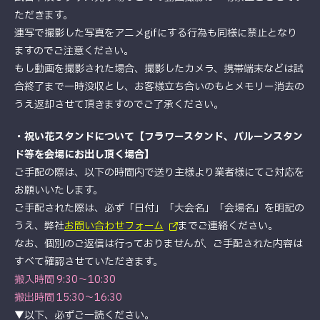
ただきます。
連写で撮影した写真をアニメgifにする行為も同様に禁止となり
ますのでご注意ください。
もし動画を撮影された場合、撮影したカメラ、携帯端末などは試
合終了まで一時没収とし、お客様立ち合いのもとメモリー消去の
うえ返却させて頂きますのでご了承ください。
・祝い花スタンドについて
【フラワースタンド、バルーンスタン
ド等を会場にお出し頂く場合】
ご手配の際は、以下の時間内で送り主様より業者様にてご対応を
お願いいたします。
ご手配された際は、必ず「日付」「大会名」「会場名」を明記の
うえ、弊社
お問い合わせフォーム
までご連絡ください。
なお、個別のご返信は行っておりませんが、ご手配された内容は
すべて確認させていただきます。
搬入時間 9:30～10:30
搬出時間 15:30～16:30
▼以下、必ずご一読ください。