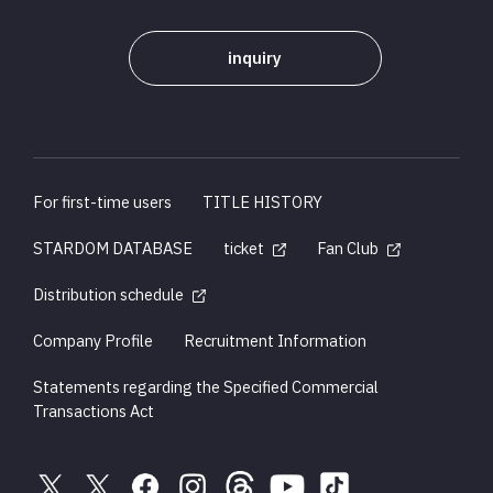
inquiry
For first-time users
TITLE HISTORY
STARDOM DATABASE
ticket
Fan Club
Distribution schedule
Company Profile
Recruitment Information
Statements regarding the Specified Commercial
Transactions Act