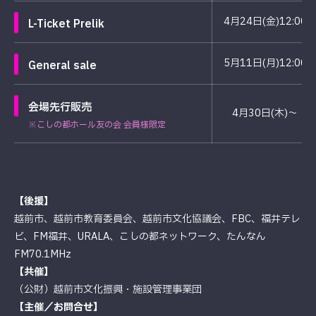
4月24日(金)12:00
L-Ticket Prelik
5月11日(月)12:00
General sale
会場先行販売
4月30日(木)〜
※こしの都ホール友の会 会員様限定
【後援】
越前市、越前市教育委員会、越前市文化協議会、FBC、福井テレ
ビ、FM福井、URALA、こしの都ネットワーク、たんなん
FM70.1MHz
【共催】
（公財）越前市文化振興・施設管理事業団
【主催／お問合せ】