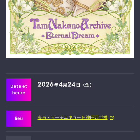
2026
4
24
年
月
日（金）
Date et
heure
東京・マーチエキュート神田万世橋
lieu