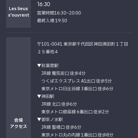
16:30
Les lieux
営業時間16:30~20:00
s'ouvrent
最終入場 19:50
〒101-0041 東京都千代田区神田須田町１丁目
２５番地４
▼秋葉原駅
JR線 電気街口 徒歩4分
つくばエクスプレス A1出口 徒歩5分
東京メトロ日比谷線 3番出口 徒歩6分
▼神田駅
JR線 北口 徒歩6分
東京メトロ銀座線 6番出口 徒歩2分
▼御茶ノ水駅
会場
アクセス
JR線 聖橋口 徒歩6分
東京メトロ丸の内線 1番出口 徒歩8分