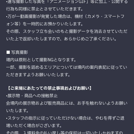
•連写撮影した写真を「アニメーションGIF」等に加工・公開する
行為も同様に禁止とさせていただきます。
•万が一動画撮影が発覚した場合は、機材（カメラ・スマートフ
ォン等）を一時的にお預かりいたします。
その際、スタッフ立ち会いのもと撮影データを消去させていただ
いた上で返却いたしますので、あらかじめご了承ください。
■ 写真撮影
場内は原則として撮影NGとなります。
一部、撮影を認めるエリアについては場内の案内表記に従ってい
ただきますようお願いいたします。
【ご来場にあたっての禁止事項およびお願い】
•展示物・商品への接触禁止
会場内の展示物および販売商品には、お手を触れないようお願い
いたします。
•スタッフの指示に従っていただけない場合は、やむを得ずご退
場いただく場合がございます。
その際、入場料金の払い戻し等の保証は一切いたしかねますの