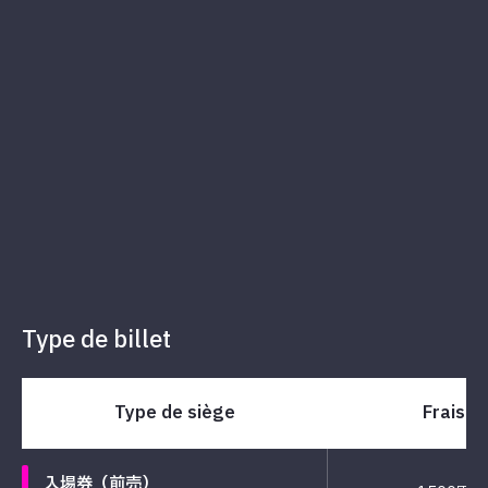
Type de billet
Type de siège
Frais
入場券（前売）