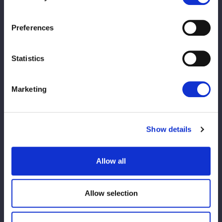
Preferences
★
《Tam Nakano Archive -Eternal Dre
Statistics
am-》特設ページはこちら
【イベント参加ルール、注意事項】
Marketing
※ご来場されるお客様へのお願い 必ずご一読下さい※
観戦規約
Show details
【営業時間について】
■ 営業時間
•4/26（水・祝）
11:00～15:00
Allow all
•4/27（月）・4/28（火）および 土日祝
11:00～20:00
•平日（4/27・4/28を除く）
16:30～20:00
Allow selection
■ 注意事項
•
日によって営業時間が異なります
。ご来場の際は、あらかじめご