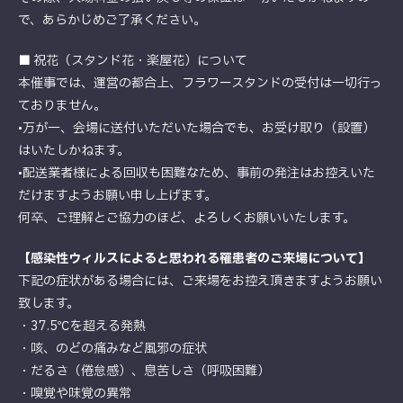
で、あらかじめご了承ください。
■ 祝花（スタンド花・楽屋花）について
本催事では、運営の都合上、フラワースタンドの受付は一切行っ
ておりません。
•万が一、会場に送付いただいた場合でも、お受け取り（設置）
はいたしかねます。
•配送業者様による回収も困難なため、事前の発注はお控えいた
だけますようお願い申し上げます。
何卒、ご理解とご協力のほど、よろしくお願いいたします。
【感染性ウィルスによると思われる罹患者のご来場について】
下記の症状がある場合には、ご来場をお控え頂きますようお願い
致します。
・37.5℃を超える発熱
・咳、のどの痛みなど風邪の症状
・だるさ（倦怠感）、息苦しさ（呼吸困難）
・嗅覚や味覚の異常