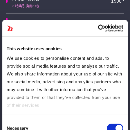
1500円
※特典引換券つき
入場券（当日）
2300円
※特典引換券つき
This website uses cookies
We use cookies to personalise content and ads, to
Calendrier des ventes
provide social media features and to analyse our traffic.
We also share information about your use of our site with
各日程当日券の販売は会場のみ。＋800円となります。
our social media, advertising and analytics partners who
may combine it with other information that you’ve
Date et heure de
Type de billet
provided to them or that they’ve collected from your use
sortie
of their services.
4月1日(水)
Consent
一般
12:00
Necessary
Selection