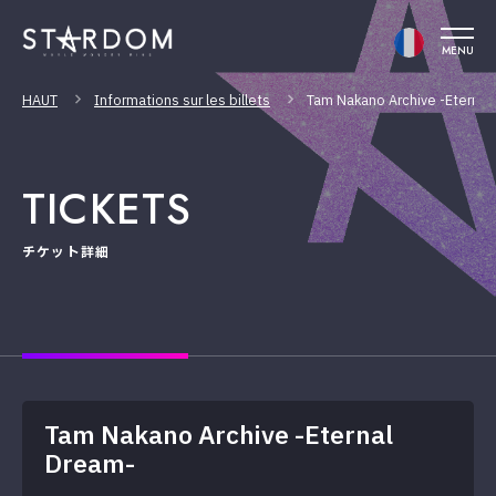
MENU
HAUT
Informations sur les billets
Tam Nakano Archive -Eternal
TICKETS
チケット詳細
Tam Nakano Archive -Eternal
Dream-