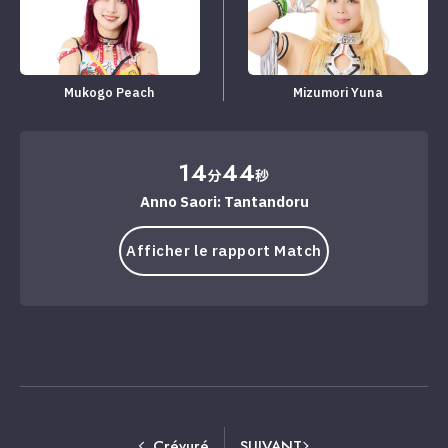
Mukogo Peach
Mizumori Yuna
14
44
分
秒
Anno Saori: Tantandoru
Afficher le rapport Match
Crévuré
SUIVANT