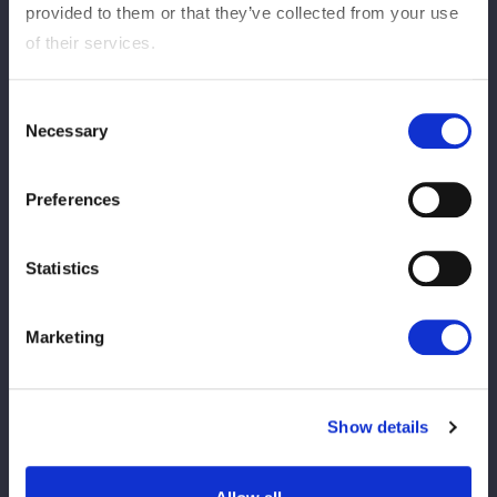
Hoshirai Mei
provided to them or that they’ve collected from your use
Rinan
of their services.
Consent
Necessary
Selection
Amasaki Mitsuyu
PERDRE
Preferences
C'est Fukigen ★
Statistics
12
2
分
秒
Petite vague: la prise de dormeur d'étouffement du
Marketing
corps
Afficher le rapport Match
Show details