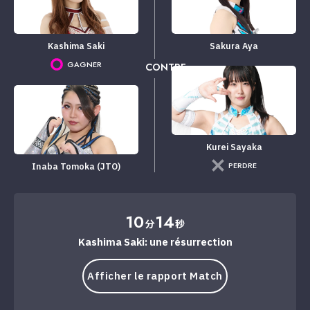
Kashima Saki
Sakura Aya
GAGNER
CONTRE
Kurei Sayaka
PERDRE
Inaba Tomoka (JTO)
10
14
分
秒
Kashima Saki: une résurrection
Afficher le rapport Match