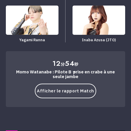
Yagami Ranna
Inaba Azusa (JTO)
12
54
分
秒
Momo Watanabe : Pilote B → prise en crabe à une
seule jambe
Afficher le rapport Match