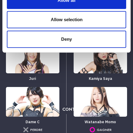
Allow all
Allow selection
Match de tag de 6 personnes
Deny
Juri
Kamiya Saya
CONTRE
Dame C
Watanabe Momo
PERDRE
GAGNER