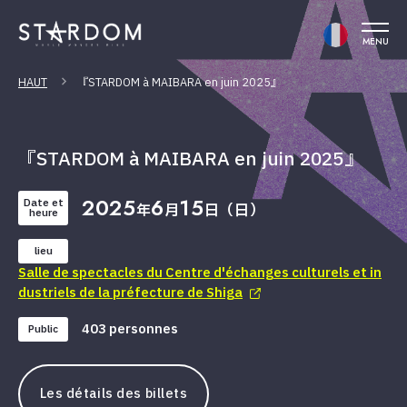
MENU
HAUT
『STARDOM à MAIBARA en juin 2025』
『STARDOM à MAIBARA en juin 2025』
2025
6
15
Date et
年
月
日（日）
heure
lieu
Salle de spectacles du Centre d'échanges culturels et in
dustriels de la préfecture de Shiga
403 personnes
Public
Les détails des billets