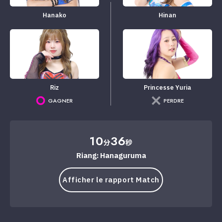
Hanako
Hinan
Riz
Princesse Yuria
GAGNER
PERDRE
10
36
分
秒
Riang: Hanaguruma
Afficher le rapport Match