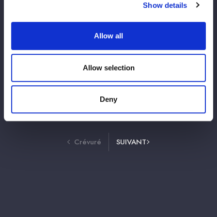
Show details
2026/07/31
Informations
Allow all
水森由菜選手による「熊本地震 義援金募金
活動」実施について
Allow selection
Deny
2
3
35
1
⋯
Crévuré
SUIVANT