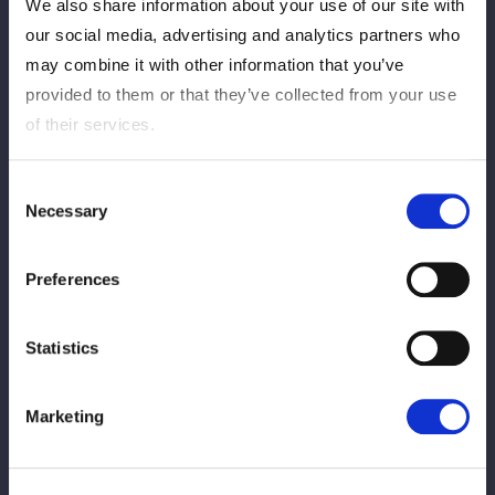
2026/08/04
Informations
We also share information about your use of our site with
our social media, advertising and analytics partners who
観戦マナーおよびファンコンテンツガイド
ライン遵守のお願い
may combine it with other information that you’ve
provided to them or that they’ve collected from your use
of their services.
2026/08/04
Informations
「スターダム ファンコンテンツガイドライ
Consent
ン」更新のお知らせ
Necessary
Selection
2026/08/03
Info
Preferences
【会場物販情報】8/1（土）宮城・仙台
PIT〜8/3（月）東京・後楽園ホール
Statistics
2026/07/31
Informations
Marketing
【NEWS】鉄アキラ選手が故郷・柏崎市の
櫻井雅浩市長を訪問！ 今後のスターダム大
会開催へ期待！