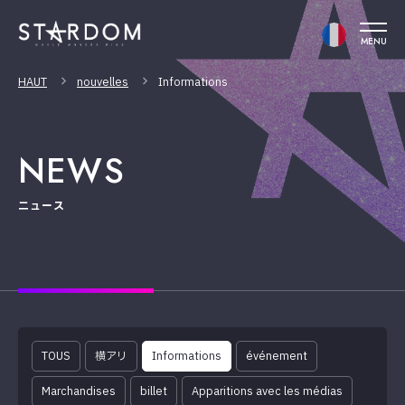
MENU
HAUT
nouvelles
Informations
NEWS
ニュース
TOUS
横アリ
Informations
événement
Marchandises
billet
Apparitions avec les médias