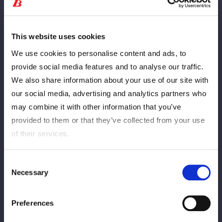
l'invitée de l'émission « RADIO X-over »
sur Nippon Broadcasting System le
lundi 18 août à 20h00 ! Parmi les invités :
This website uses cookies
Goto et Ishibashi de Yonsen Toushin !
We use cookies to personalise content and ads, to
provide social media features and to analyse our traffic.
2025/08/14
Informations
We also share information about your use of our site with
La deuxième partie de la collaboration
our social media, advertising and analytics partners who
JR Central x STARDOM a enfin
may combine it with other information that you’ve
commencé !
provided to them or that they’ve collected from your use
of their services.
2025/08/14
INFO5 étoiles
[Places supplémentaires disponibles]
Consent
23 août : Sammy présente « STARDOM
Necessary
Selection
5★STAR GP 2025 × Liberpati Liberthro
» ~Match de championnat~ »
Preferences