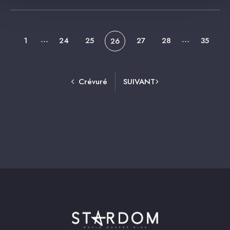
1
24
25
27
28
35
⋯
26
⋯
Crévuré
SUIVANT