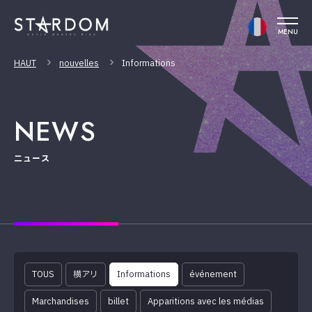
MENU
HAUT
nouvelles
Informations
NEWS
ニュース
TOUS
横アリ
Informations
événement
Marchandises
billet
Apparitions avec les médias