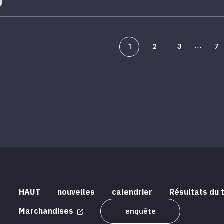
2
3
7
1
⋯
HAUT
nouvelles
calendrier
Résultats du 
Marchandises
enquête