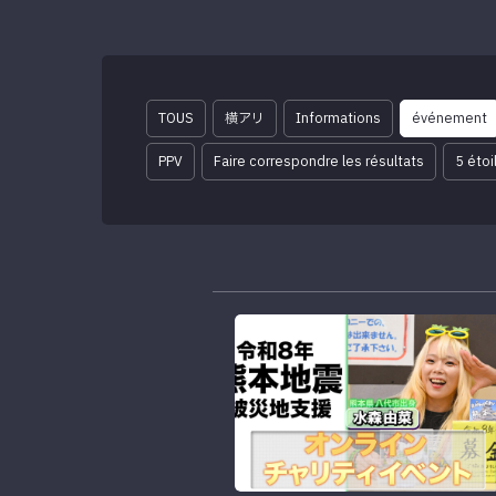
TOUS
横アリ
Informations
événement
PPV
Faire correspondre les résultats
5 étoi