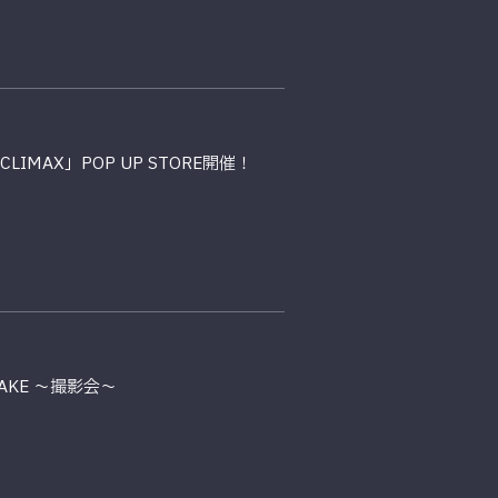
CLIMAX」POP UP STORE開催！
RIAKE ～撮影会～