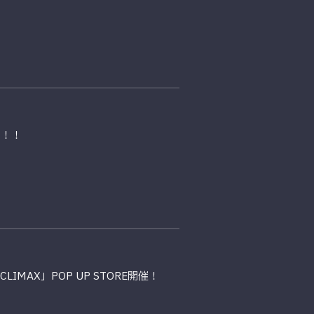
定！！
CLIMAX」POP UP STORE開催！