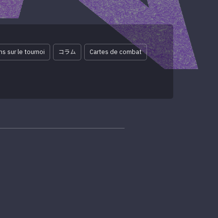
s sur le tournoi
コラム
Cartes de combat