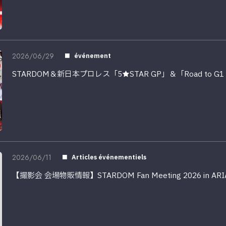
2026/06/29
événement
STARDOM＆新日本プロレス「5★STAR GP」＆「Road to G1 
2026/06/11
Articles événementiels
【撮影会 会場物販情報】STARDOM Fan Meeting 2026 in A