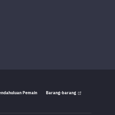
endahuluan Pemain
Barang-barang