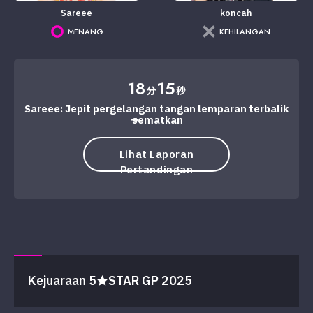
Sareee
koncah
MENANG
KEHILANGAN
18
15
分
秒
Sareee: Jepit pergelangan tangan lemparan terbalik
→ sematkan
Lihat Laporan
Pertandingan
Kejuaraan 5★STAR GP 2025