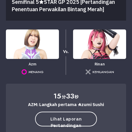
Semifinal 5★STAR GP 2025 [Pertandingan
Penentuan Perwakilan Bintang Merah]
Vs.
Azm
Rinan
MENANG
KEHILANGAN
15
33
分
秒
AZM: Langkah pertama → Azumi Sushi
Lihat Laporan
Pertandingan