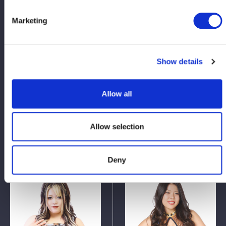
4
51
分
秒
Marketing
Mizumori Yuna: Supergirl
Lihat Laporan
Show details
Pertandingan
Allow all
Allow selection
Pencocokan tag 6-orang
Deny