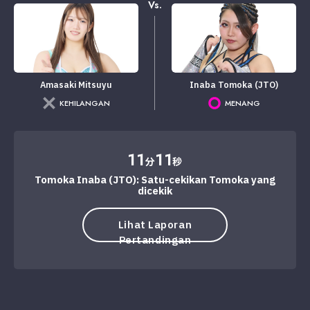
Vs.
Amasaki Mitsuyu
Inaba Tomoka (JTO)
KEHILANGAN
MENANG
11
11
分
秒
Tomoka Inaba (JTO): Satu-cekikan Tomoka yang
dicekik
Lihat Laporan
Pertandingan