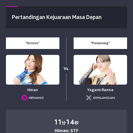
Pertandingan Kejuaraan Masa Depan
"Kristus"
"Penantang"
Vs.
Hinan
Yagami Ranna
MENANG
KEHILANGAN
11
14
分
秒
Himan: STF