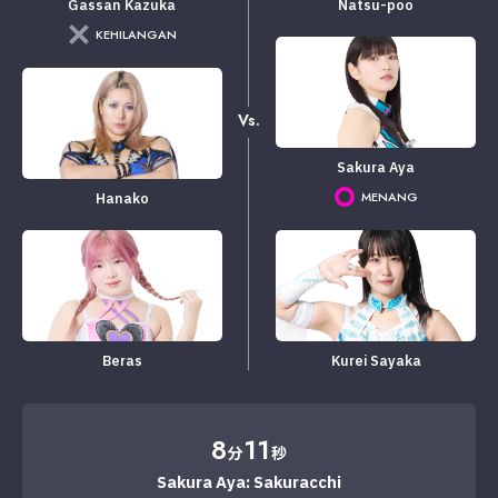
Gassan Kazuka
Natsu-poo
KEHILANGAN
Vs.
Sakura Aya
MENANG
Hanako
Beras
Kurei Sayaka
8
11
分
秒
Sakura Aya: Sakuracchi