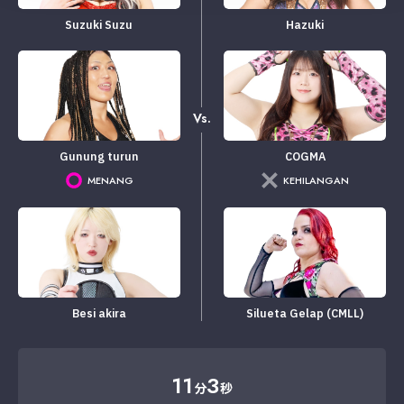
Suzuki Suzu
Hazuki
Vs.
Gunung turun
COGMA
MENANG
KEHILANGAN
Besi akira
Silueta Gelap (CMLL)
11
3
分
秒