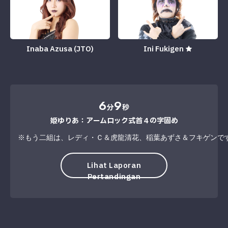
Inaba Azusa (JTO)
Ini Fukigen ★
6
9
分
秒
姫ゆりあ：アームロック式首４の字固め
※もう二組は、レディ・Ｃ＆虎龍清花、稲葉あずさ＆フキゲンで
Lihat Laporan
Pertandingan