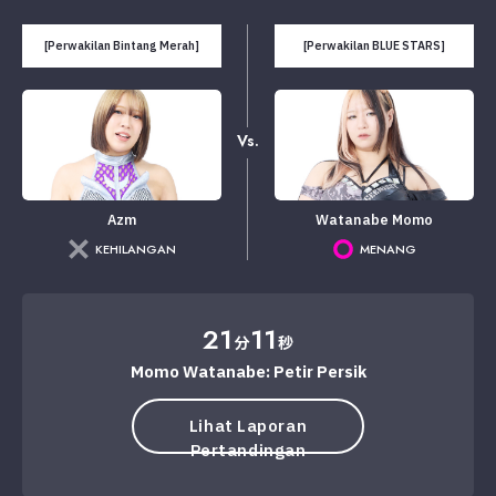
[Perwakilan Bintang Merah]
[Perwakilan BLUE STARS]
Vs.
Azm
Watanabe Momo
KEHILANGAN
MENANG
21
11
分
秒
Momo Watanabe: Petir Persik
Lihat Laporan
Pertandingan