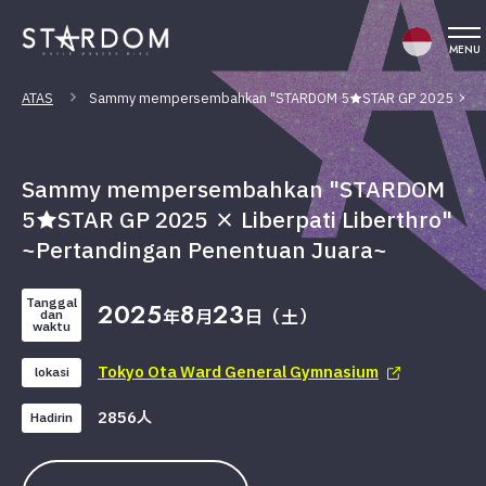
MENU
ATAS
Sammy mempersembahkan "STARDOM 5★STAR GP 2025 × Liberp
Sammy mempersembahkan "STARDOM
5★STAR GP 2025 × Liberpati Liberthro"
~Pertandingan Penentuan Juara~
Tanggal
2025
8
23
年
月
日（土）
dan
waktu
Tokyo Ota Ward General Gymnasium
lokasi
2856人
Hadirin