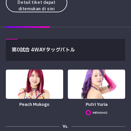
Detail tiket dapat
ditemukan di sini
第0試合 4WAYタッグバトル
Peach Mukogo
Putri Yuria
MENANG
Vs.