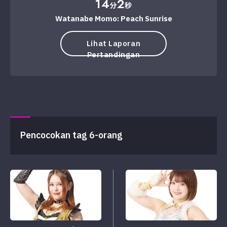
14
2
分
秒
Watanabe Momo: Peach Sunrise
Lihat Laporan
Pertandingan
Pencocokan tag 6-orang