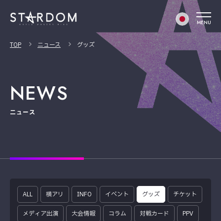
MENU
TOP
ニュース
グッズ
NEWS
ニュース
ALL
横アリ
INFO
イベント
グッズ
チケット
メディア出演
大会情報
コラム
対戦カード
PPV