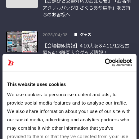
【お詫びと交換対応のお知らせ】「お名前
アクリルバッジB さくらあや選手」をお持
ちのお客様へ
2025/04/08
グッズ
【会場物販情報】4.10大阪＆4.11/12名古
屋＆4.13静岡大会グッズ情報！
2025/04/04
グッズ
【会場物販情報】4.6愛知・東祥アリーナ安
This website uses cookies
城（安城市体育館）グッズ情報！
We use cookies to personalise content and ads, to
provide social media features and to analyse our traffic.
2025/04/04
グッズ
We also share information about your use of our site with
our social media, advertising and analytics partners who
【新商品】『玖麗さやか直筆サイン入り記
念フォトフレーム CINDERELLA
may combine it with other information that you’ve
TOURNAMENT 2025 優勝記念』、『玖麗
provided to them or that they’ve collected from your use