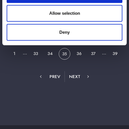
2025/03/31
グッズ
Allow selection
【新商品】4月2日東京・後楽園ホール大会
より新商品が販売開始！
Deny
1
33
34
36
37
39
⋯
35
⋯
PREV
NEXT