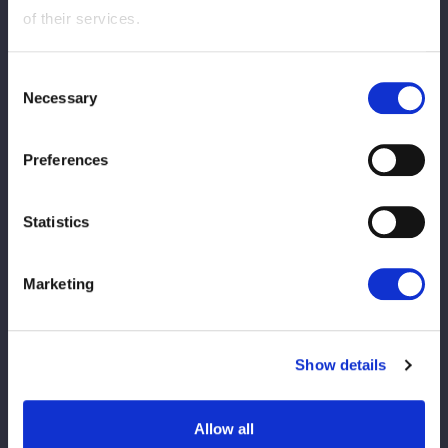
さやか CINDERELLA TOURNAMENT
of their services.
2025 優勝記念アクリルブロック』が受注
限定で登場！
Consent
Necessary
Selection
2025/04/04
グッズ
【新商品】4月6日愛知・安城大会より新商
Preferences
品が販売開始！
Statistics
2025/04/03
グッズ
【販売開始】通販サイトMySTARDOMにて
Marketing
スターダム公式グッズが販売開始！
2025/03/31
グッズ
Show details
【会場物販情報】4.2後楽園ホールグッズ情
報！
Allow all