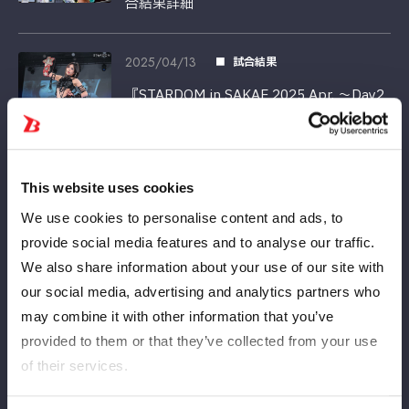
合結果詳細
2025/04/13
試合結果
『STARDOM in SAKAE 2025 Apr. ～Day2
～』試合結果詳細
2025/04/12
試合結果
This website uses cookies
『STARDOM in SAKAE 2025 Apr. ～Day1
We use cookies to personalise content and ads, to
～』試合結果詳細
provide social media features and to analyse our traffic.
We also share information about your use of our site with
2025/04/11
試合結果
our social media, advertising and analytics partners who
『STARDOM in OSAKA 2025 Apr.』大会結
may combine it with other information that you’ve
果詳細
provided to them or that they’ve collected from your use
of their services.
2025/04/03
試合結果