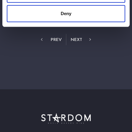
Deny
1
12
13
15
⋯
14
PREV
NEXT