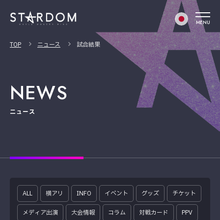
MENU
TOP
ニュース
試合結果
NEWS
ニュース
ALL
横アリ
INFO
イベント
グッズ
チケット
メディア出演
大会情報
コラム
対戦カード
PPV