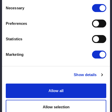
Consent
『STARDOM NIGHTER 2025 in
Necessary
Selection
KORAKUEN Apr.』試合結果詳細
Preferences
2025/03/31
試合結果
『STARDOM in HACHIOJI 2025 Mar.』大
Statistics
会結果詳細
Marketing
2025/03/30
試合結果
『STARDOM in TOKOROZAWA 2025
Mar.』大会結果詳細
Show details
2025/03/28
試合結果
Allow all
『プロレスファン必携アプリSTOMPING
Presents NEW BLOOD 20』大会結果詳細
Allow selection