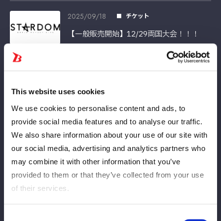
2025/09/18
チケット
【一般販売開始】12/29両国大会！！！
2025/09/17
チケット
【本日より一般発売開始！】10.27 後楽園
This website uses cookies
ホール
We use cookies to personalise content and ads, to
provide social media features and to analyse our traffic.
2025/09/13
チケット
We also share information about your use of our site with
【本日一般販売開始】新宿大会！
our social media, advertising and analytics partners who
may combine it with other information that you’ve
provided to them or that they’ve collected from your use
2025/09/12
チケット
of their services.
【FC先行販売開始】仙台大会、神田明神大
会、京都大会！
Consent