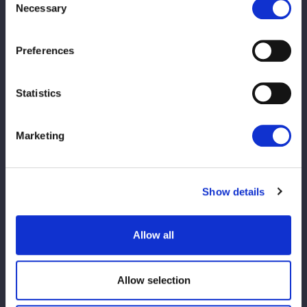
Necessary
Selection
2025/09/12
チケット
Preferences
【当日券販売情報】9.13 新潟大会、9.14
石川大会、9.15 長野大会
Statistics
2025/07/02
チケット
Marketing
【完売のお知らせ】7.4 『プロレスファン
必携アプリSTOMPING Presents NEW
BLOOD 23』板橋大会
Show details
2025/06/03
チケット
Allow all
【完売のお知らせ】6.4 NEW BLOOD板橋
大会
Allow selection