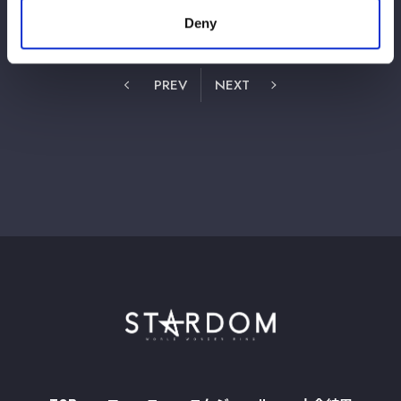
1
2
4
3
Deny
PREV
NEXT