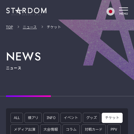
MENU
TOP
ニュース
チケット
NEWS
ニュース
ALL
横アリ
INFO
イベント
グッズ
チケット
メディア出演
大会情報
コラム
対戦カード
PPV