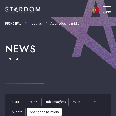
MENU
PRINCIPAL
notícias
Aparições na mídia
NEWS
ニュース
TODOS
横アリ
Informações
evento
Bens
bilhete
Aparições na mídia