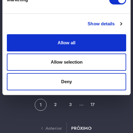
2026/06/29
Aparições na mídia
Show details
【メディア情報】20:00〜ニッポン放送
『RADIO X-over』本日最終回 ラストを飾
るのは玖麗さやか選手
Allow all
2026/06/25
Aparições na mídia
Allow selection
【7/4愛媛・今治大会PR】 伊藤麻希選手が
6/26（金）FM愛媛に生電話出演‼
Deny
2
3
17
1
⋯
Anterior
PRÓXIMO