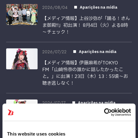
2026/08/04
Aparições na mídia
【メディア情報】上谷沙弥が「踊る！さん
ま御殿!!」初出演！ 8月4日（火）よる8時
～チェック！
2026/07/22
Aparições na mídia
【メディア情報】伊藤麻希がTOKYO
FM「山崎怜奈の誰かに話したかったこ
と。」に出演！23日（木）13：55頃～お
聴き逃しなく！
2026/07/17
Aparições na mídia
【メディア情報】本日22:00～ABEMA「ダ
マってられない女たち3」#2にてフワちゃ
んの密着が放送！
This website uses cookies