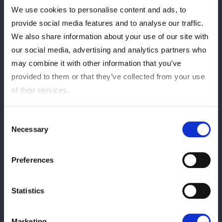
We use cookies to personalise content and ads, to
2026/07/14
Aparições na mídia
provide social media features and to analyse our traffic.
【メディア情報】7月17日（金）22:00～
We also share information about your use of our site with
サムライTV『ニュース・スープレックス
our social media, advertising and analytics partners who
虎』に林下詩美が出演！電撃登場からの試
may combine it with other information that you’ve
合を振り返り！5★STAR GP 2026の見ど
ころも！
provided to them or that they’ve collected from your use
of their services.
2026/07/14
Aparições na mídia
Consent
8月上演開始、舞台『BAD END』に朱里が
Necessary
Selection
出演！チケット一般販売は7月17日（金）
20:00より開始！
Preferences
2026/06/29
Aparições na mídia
Statistics
ＪＲ東海「推し旅」と STARDOM のタッ
グ第 4 弾！コラボキャンペーン「Rail to
PRO-WRESTLING４」の開催が決定！！
Marketing