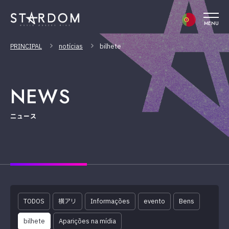
MENU
PRINCIPAL
notícias
bilhete
NEWS
ニュース
TODOS
横アリ
Informações
evento
Bens
bilhete
Aparições na mídia