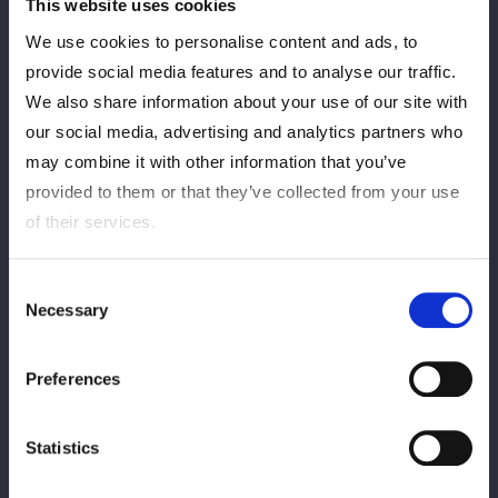
ingressos para o torneio de Takamatsu
This website uses cookies
em 19 de janeiro!]
We use cookies to personalise content and ads, to
provide social media features and to analyse our traffic.
2025/11/04
bilhete
We also share information about your use of our site with
our social media, advertising and analytics partners who
[Cronograma de Venda de Ingressos
para Novembro] Os ingressos para o
may combine it with other information that you’ve
torneio de janeiro já estão à venda!
provided to them or that they’ve collected from your use
of their services.
2025/10/27
bilhete
Consent
[Início das vendas antecipadas do FC]
Necessary
Selection
Torneio Fuji em 13 de dezembro!
Preferences
2025/10/20
bilhete
[Início das vendas gerais] Torneio de
Statistics
Osaka em 21 de dezembro!