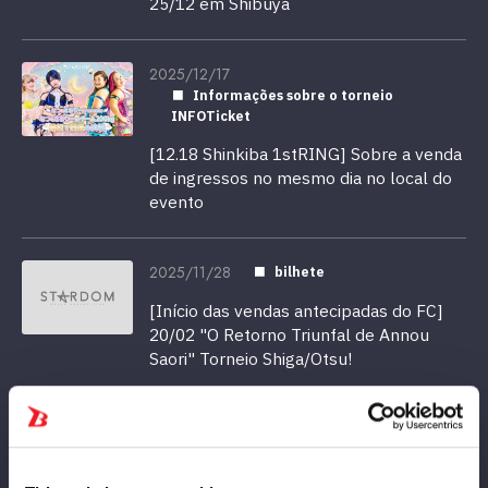
25/12 em Shibuya
2025/12/17
Informações sobre o torneio
INFOTicket
[12.18 Shinkiba 1stRING] Sobre a venda
de ingressos no mesmo dia no local do
evento
2025/11/28
bilhete
[Início das vendas antecipadas do FC]
20/02 "O Retorno Triunfal de Annou
Saori" Torneio Shiga/Otsu!
2025/11/21
bilhete
[Início das vendas antecipadas de