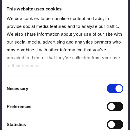
2026/04/16
Aparições na mídia
This website uses cookies
【追加発表！】【DREAMランタン by 関電
We use cookies to personalise content and ads, to
工】4・26横浜アリーナ大会直前！スター
provide social media features and to analyse our traffic.
ダムスペシャルナイト☆更なる追加登壇選
We also share information about your use of our site with
手！
our social media, advertising and analytics partners who
may combine it with other information that you’ve
2026/04/15
Aparências na mídia info
provided to them or that they’ve collected from your use
of their services.
【#deathvegasinvi PPVゲスト解説】伊藤
麻希選手が、日本時間4/17(金)12:00PM～
『DEATH VEGAS invitacional supported
Consent
by ROLLING CRADLE』大会、PPVのゲス
Necessary
Selection
ト解説として出演決定！
Preferences
2026/04/15
Aparições na mídia
【新番組】「世界一可愛い伊藤麻希が仲間
Statistics
にしたそうにこちらを見ている（#カワミ