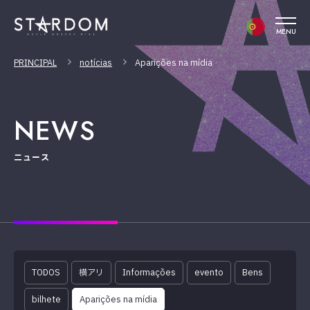
MENU
PRINCIPAL
notícias
Aparições na mídia
NEWS
ニュース
TODOS
横アリ
Informações
evento
Bens
bilhete
Aparições na mídia