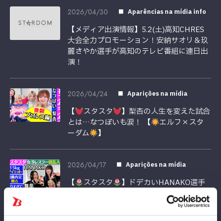
2026/04/30
Aparências na mídia info
【メディア出演情報】5.2(土)高知CHRES
大会全力プロモーション！安納サオリ＆玖
麗さやか選手が高知のテレビ番組に連日出
演！
2026/04/24
Aparições na mídia
【
スタスタ
】梨杏の人生を変えた試合
とは…なつぽいも涙！ 【
エルフ×スタ
ーダム
】
2026/04/17
Aparições na mídia
【
スタスタ
】ドデカいHANAKO選手
の波乱の人生
舞華“後輩おごりすぎ”疑
惑!?【
エルフ×STARDOM
】