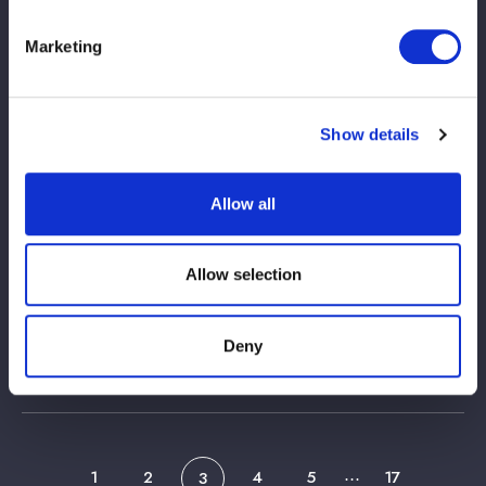
テ）」伊藤麻希のラジオ番組ついに本日初
回放送！
Marketing
2026/04/14
Aparências na mídia info
Show details
【メディア出演情報】4/17（金）22:00~
サムライTV『ニュース・スープレックス
虎』に羽南選手・玖麗さやか選手が出場し
Allow all
ます！
Allow selection
2026/04/13
横アリメディア出演
【Mizkan × STARDOM】カンタン酢ター
Deny
ライト・キッドが宇宙一煌めくタイアップ
を全力PR！
1
2
4
5
17
3
⋯