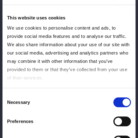
2026/01/19
PPV
This website uses cookies
【PPV販売開始！】1/21『スターダム旗揚
げ15周年記念シリーズ NEW YEAR STARS
We use cookies to personalise content and ads, to
2026 in KORAKUEN（1.21）』のPPV販売
provide social media features and to analyse our traffic.
が開始！
We also share information about your use of our site with
our social media, advertising and analytics partners who
2026/01/15
PPV
may combine it with other information that you’ve
provided to them or that they’ve collected from your use
【PPV情報】1/21『スターダム旗揚げ15周
年記念シリーズ NEW YEAR STARS 2026
of their services.
in KORAKUEN（1.21）』のPPV販売が決
定！
Consent
Necessary
Selection
2025/12/24
INFOPPV
[As vendas do PPV começaram!] As
Preferences
vendas do PPV para "JR Central Oshi
Tabi apresenta STARDOM DREAM