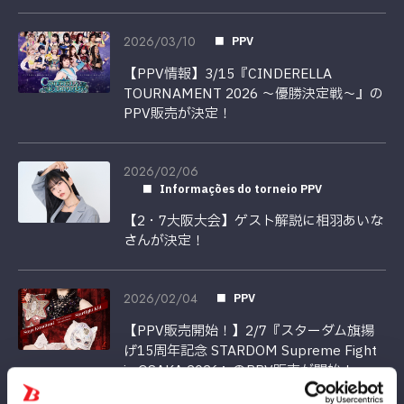
2026/03/10
PPV
【PPV情報】3/15『CINDERELLA
TOURNAMENT 2026 ～優勝決定戦～』の
PPV販売が決定！
2026/02/06
Informações do torneio PPV
【2・7大阪大会】ゲスト解説に相羽あいな
さんが決定！
2026/02/04
PPV
【PPV販売開始！】2/7『スターダム旗揚
げ15周年記念 STARDOM Supreme Fight
in OSAKA 2026』のPPV販売が開始！