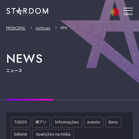
MENU
PRINCIPAL
notícias
PPV
NEWS
ニュース
TODOS
横アリ
Informações
evento
Bens
bilhete
Aparições na mídia