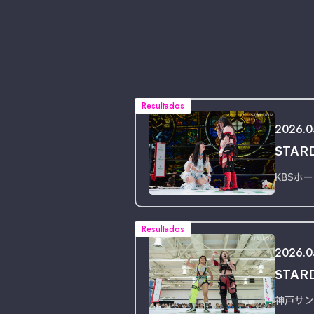
Resultados
2026.0
STARD
KBSホ
Resultados
2026.05
STARD
神戸サン