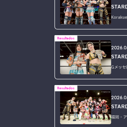
STARD
Korakue
Resultados
2026.05
STARD
Gメッセ
Resultados
2026.0
STAR
福岡・ア