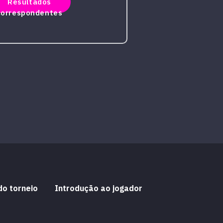
Resultados
correspondentes
do torneio
Introdução ao jogador