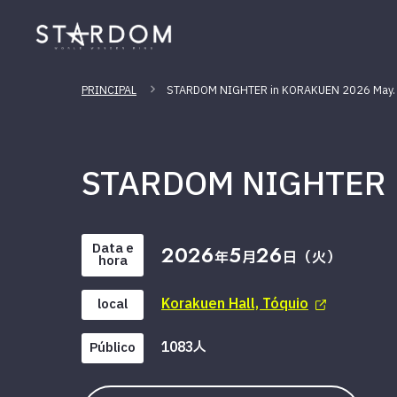
PRINCIPAL
STARDOM NIGHTER in KORAKUEN 2026 May.
STARDOM NIGHTER 
Data e
2026
5
26
年
月
日（火）
hora
Korakuen Hall, Tóquio
local
1083人
Público