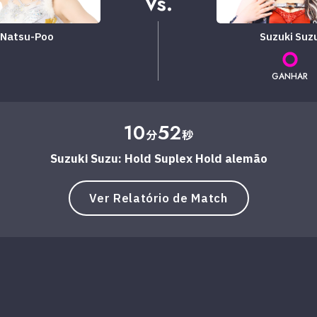
Vs.
Natsu-Poo
Suzuki Suz
GANHAR
10
52
分
秒
Suzuki Suzu: Hold Suplex Hold alemão
Ver Relatório de Match