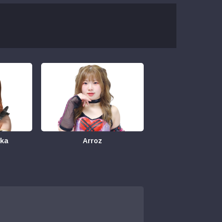
ka
Arroz