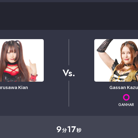
Vs.
urusawa Kian
Gassan Kazu
GANHAR
9
17
分
秒