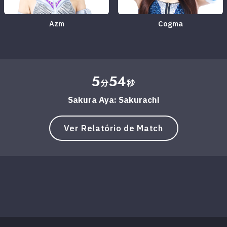
Azm
Cogma
5
54
分
秒
Sakura Aya: Sakurachi
Ver Relatório de Match