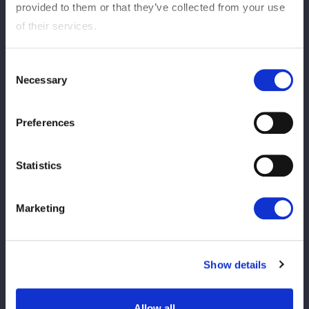
provided to them or that they’ve collected from your use
いは、羽南が切り返して反対に叩きつける。羽南は後方からニー
of their services.
アタック。さくらが返すと、羽南はスリーパー、鎌固め、ネック
ロック。さくらがエスケープすると、羽南がストンピング連打。
さくらがエルボーで向かっていくと、羽南が「もっとこいよ！」
Consent
Necessary
と挑発。さくらの連打に羽南は胸を突き出していく。エルボーを
Selection
食らったさくらだがカウンターでドロップキック、ボディースラ
ム。コーナーに振られた羽南が反転してボディーアタックさくら
Preferences
がかわし、飛びついて三角絞めへ。羽南が切り返すとエルボー、
さくらもやり返す。エルボーの応酬となり、羽南が連打。さくら
Statistics
が崩れ落ちるが羽南の突進にドロップキック、トラースキック。
羽南が先を読んでエルボースマッシュ。さくらが立ちあがるが、
羽南がフェイマサー。両者ダウン状態から羽南が突進、さくらが
Marketing
ミドルキック連打。羽南が「来いよ！」と挑発、さくらがミドル
の連打を続け場外に送り出すとプランチャで飛ぶ。さくらは羽南
をリングに戻し、「決めるぞ！」とコーナーからニーアタック。
Show details
羽南が返すとコーナーで反転し、ボディーアタックからフェイマ
サー。返したさくらに羽南は「終わらせるぞ！」とアピールして
ブロックバスター狙い、さくらがこらえて三角絞めにもってい
Allow all