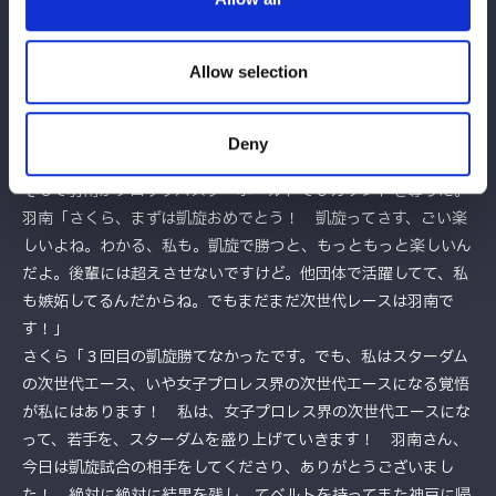
く。10分経過。羽南がエスケープすると、さくらが絶叫し相手
を立ち上げダブルリストアームサルト。返した羽南にさくらは
Allow selection
「決めるぞ！」とハイキック。蹴りのコンビネーションにいくが
羽南がかわす。さくらが丸め込みから突進、羽南がブロックバス
ターホールド。さくらが返すと、羽南がバックドロップ狙い。さ
Deny
くらが切り返しハイキックもかわされバックドロップを食らう、
そして羽南がブロックバスターホールドで３カウントを奪った。
羽南「さくら、まずは凱旋おめでとう！ 凱旋ってさす、ごい楽
しいよね。わかる、私も。凱旋で勝つと、もっともっと楽しいん
だよ。後輩には超えさせないですけど。他団体で活躍してて、私
も嫉妬してるんだからね。でもまだまだ次世代レースは羽南で
す！」
さくら「３回目の凱旋勝てなかったです。でも、私はスターダム
の次世代エース、いや女子プロレス界の次世代エースになる覚悟
が私にはあります！ 私は、女子プロレス界の次世代エースにな
って、若手を、スターダムを盛り上げていきます！ 羽南さん、
今日は凱旋試合の相手をしてくださり、ありがとうございまし
た！ 絶対に絶対に結果を残し、てベルトを持ってまた神戸に帰