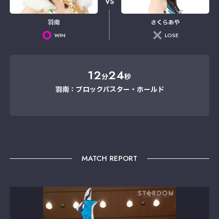
VS
羽南
さくらあや
WIN
LOSE
12
24
分
秒
羽南：ブロックバスター・ホールド
MATCH REPORT