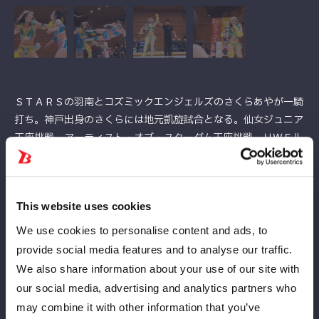
ＳＴＡＲＳの羽南とコズミックエンジェルズのさくらあやが一騎
打ち。神戸出身のさくらには地元凱旋試合となる。仙女ジュニア
王座挑戦。アーティスト・オブ・スターダム王座挑戦、ＵＷＦル
ールへのチャレンジなどチャンスを与えられているさくらだが、
結果を残せていない現実もある。直近では２・５「ＮＢ18」で
もディアナのななみにフォール負け。元フューチャー・オブ・ス
This website uses cookies
ターダム王者で現ゴッデス・オブ・スターダム王者の羽南は高い
壁ではあるが、なんとか突破口を見出したい。
We use cookies to personalise content and ads, to
さくらが握手を求め羽南も応じてゴング。凱旋のさくらにコール
provide social media features and to analyse our traffic.
が送られ、ロックアップからバックの取り合い。さくらが腕を取
We also share information about your use of our site with
ると羽南も取り返していく。羽南がヘッドロックで締め上げる
our social media, advertising and analytics partners who
と、さくらもヘッドロックに切り返しグラウンドへ。羽南が逃れ
may combine it with other information that you’ve
るとさくらがドロップキック、ニードロップ。ボディースラム狙