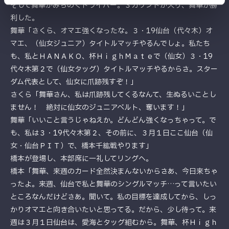
そして舞華がみちのくドライバー。３カウントが入り、舞華が勝
利した。
舞華「さくら、オマエ強くなったな。３・19仙台（代々木）オ
マエ、（仙女ジュニア）タイトルマッチやるんでしょ。私たち
も、私とＨＡＮＡＫＯ、杯ＨｉｇｈＭａｔｅで（仙女）３・19
代々木第２で（仙女タッグ）タイトルマッチやるからさ。スター
ダム代表として、仙女に爪跡残すぞ！」
さくら「舞華さん、私は爪跡残してくるなんて、生ぬるいことし
ません！ 絶対に仙女のジュニアベルト、奪います！」
舞華「いいこと言うじゃねえか。どんどん強くなっちゃって。で
も、私は３・19代々木第２、その前に、３月１日ここ仙台（仙
女・仙台ＰＩＴ）で、橋本千紘戦やります」
橋本が登場し、本部席に一礼してリングへ。
橋本「舞華、来週のカード全然決まんないからさあ、今日来ちゃ
ったよ。来週、仙台で私と舞華のシングルマッチ…って言いたい
ところなんだけどさあ。聞いて。私の目標を達成してから、しっ
かりオマエと向き合いたいと思ってる。だから、少し待って。来
週は３月１日仙台は、愛海とタッグ組むから。舞華、杯Ｈｉｇｈ