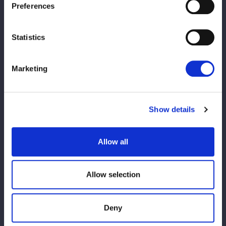
ープすると、なつぽいはドロップキック狙いでダッシュ。舞華が
Preferences
読んでいてパワースラム。ブレーンバスターを切り返して、なつ
ぽいがトラースキック。さくらが舞華に串刺しニールキック、ド
Statistics
ロップキック。舞華が返すと、さくらの突進を止めてボディース
ラム。さくらがミドルキックを連打、舞華が止めてフォールアウ
ェースラム。10分経過。舞華の突進をさくらがかわし、コズエン
Marketing
が合体、さくらがミドルキック。舞華が返すと、さくらのスープ
レックス狙いを阻止もミドルを食らう。さくらの突進を月山がカ
ットし、ＨＡＮＡＫＯがボディースラム、トリオでトラースキッ
Show details
ク、ＨＡＮＡＫＯがラリアット。しかし、さくらが返してみせ
る。舞華はフィニッシュを宣言も、なつぽいがトラースキック、
Allow all
安納が延髄斬り、さくらがダイビングニーアタック、ダブルリス
トアームサルト、舞華が返すと、さくらは三角絞め。しかし、月
山がカットする。さくらはキックのコンビネーション、舞華がし
Allow selection
のいでバックドロップ。さくらがラリアットをかわしてハイキッ
ク。しかし、舞華の方が上がる。さくらは再び三角絞めでギブア
ップを迫る。舞華が持ち上げるとＨＡＮＡＫＯがビッグブーツ、
Deny
舞華とＨＡＮＡＫＯがさくらを持ち上げてマットに叩きつける。