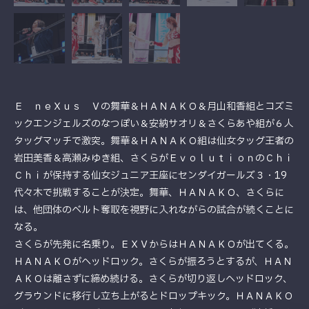
Ｅ ｎｅＸｕｓ Ｖの舞華＆ＨＡＮＡＫＯ＆月山和香組とコズミ
ックエンジェルズのなつぽい＆安納サオリ＆さくらあや組が６人
タッグマッチで激突。舞華＆ＨＡＮＡＫＯ組は仙女タッグ王者の
岩田美香＆高瀬みゆき組、さくらがＥｖｏｌｕｔｉｏｎのＣｈｉ
Ｃｈｉが保持する仙女ジュニア王座にセンダイガールズ３・19
代々木で挑戦することが決定。舞華、ＨＡＮＡＫＯ、さくらに
は、他団体のベルト奪取を視野に入れながらの試合が続くことに
なる。
さくらが先発に名乗り。ＥＸＶからはＨＡＮＡＫＯが出てくる。
ＨＡＮＡＫＯがヘッドロック。さくらが振ろうとするが、ＨＡＮ
ＡＫＯは離さずに締め続ける。さくらが切り返しヘッドロック、
グラウンドに移行し立ち上がるとドロップキック。ＨＡＮＡＫＯ