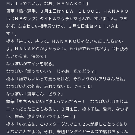
Ｍａｔｅでこいよ。なあ、ＨＡＮＡＫＯ！」
舞華「橋本選手、３月１日はＮＥＷ ＢＬＯＯＤ、ＨＡＮＡＫＯ
は（ＮＢタッグ）タイトルマッチがあるんで、すいません。でも
必ず、ふさわしい相手見つけて、３月１日仙台ＰＩＴいきま
す！」
橋本「待って、待って。ＨＡＮＡＫＯじゃないんだったらいい
よ。ＨＡＮＡＫＯがよかったし、もう誰でも一緒だよ。今日決め
たいからさ、決めて」
なつぽいがマイクを取る。
なつぽい「誰でもいい？ じゃあ、私でどう？」
橋本「誰でもいいって言ったけど、そういうのもアリなんだね。
なつぽいとの約束、忘れてないよ。やろうよ」
なつぽい「舞華ちん、どう？」
舞華「もちろんいいに決まってんだろー！ なつぽいとは同じユ
ニットだったこともあるし、３月１日、橋本千紘、愛海、なつぽ
い、舞華、決定でいいですよねー！」
橋本「いまさあ、このスターダムでこの２人が組むことってあり
えないことだよね。それ、来週センダイガールズで観れちゃうん