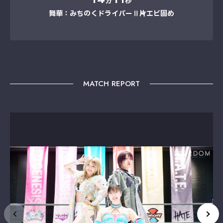
分
秒
舞華：みちのくドライバーⅡ→片エビ固め
MATCH REPORT