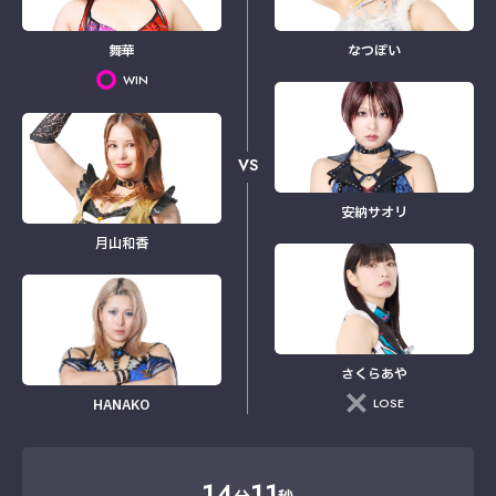
舞華
なつぽい
WIN
VS
安納サオリ
月山和香
さくらあや
LOSE
HANAKO
14
11