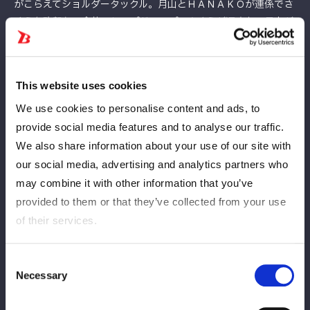
がこらえてショルダータックル。月山とＨＡＮＡＫＯが連係でさ
くらを攻撃し、合体のヒップドロップ。さくらが返すと、月山が
ヒップバット連打。ヒップアタック狙いは、さくらが阻止してス
トンピング連打、ロープに固定しヒップにミドルキック。なつぽ
いも続き、ヒップを攻撃。さらに月山の指に噛みつく。コズエン
This website uses cookies
が合体ドロップキックを月山に見舞う。安納が月山をコーナーに
追い込みヒップにチョップ連打からドロップキック。月山が安納
We use cookies to personalise content and ads, to
をかいくぐりドロップキック、ヒップアタック。ＨＡＮＡＫＯが
provide social media features and to analyse our traffic.
コズエンに次々とショルダータックル、安納をアルゼンチンで振
We also share information about your use of our site with
り回す。ＨＡＮＡＫＯはさくら、安納をコーナーに追い込み串刺
our social media, advertising and analytics partners who
しショルダータックル、安納にニードロップ。ブレーンバスター
may combine it with other information that you’ve
狙いを安納が阻止も、ショルダータックルで吹っ飛ばされる。し
provided to them or that they’ve collected from your use
かし、安納がミサイルキックからドロップキック。なつぽいがＨ
of their services.
ＡＮＡＫＯへダイビングボディーアタック、腕十字。フェアリン
グリング狙いを切り返して、ＨＡＮＡＫＯがブレーンバスター。
Consent
舞華がなつぽいに突進。なつぽいがかわし、アームホイップ。舞
Necessary
Selection
華がこらえてトラースキックをキャッチ。なつぽいと舞華がエル
ボーの応酬。なつぽいが飛びついて、変型卍固め。舞華がエスケ