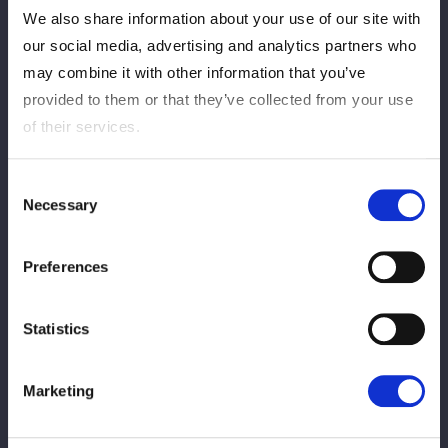
退場しセコンドがいなくなる。ゴングと同時に白川がドロップキ
We also share information about your use of our site with
ック、ネックブリーカードロップ、場外に出たテクラにプランチ
our social media, advertising and analytics partners who
ャで飛ぶ。白川の突進にテクラがバケツで殴打。さらにバケツを
may combine it with other information that you’ve
頭に被せて蹴り上げ、鉄柱にも叩きつける。リングに戻すと、テ
provided to them or that they’ve collected from your use
クラが鎌固め、インディアンデスロック、バズソーキック。白川
of their services.
が返すと、カウンターでヒザへのドロップキック。４の字狙いを
テクラが阻止。しかし白川が持ち上げてヒザからマットに落と
す。足４の字固めに入るが、テクラがエスケープ。もう一度狙う
Consent
白川をテクラが丸め込む。テクラがエプロンに出て蹴りをかわし
Necessary
Selection
合う。テクラが白川の頭部をコーナーに叩きつけ、コーナーから
ダイブ。白川が延髄斬り、ローリングエルボー、コーナーからＤ
Preferences
ＤＴ。テクラが返すと、白川はコーナーへ。テクラも上がり、雪
崩式ブレーンバスターからスピア。白川が返すと、テクラが毒グ
モデスドロップ狙い。白川が切り返してエルボー連打、バックキ
Statistics
ック、白川がローリングエルボー、テクラがスピア、毒グモデス
ドロップ狙い。白川が切り返して足４の字固め。テクラがなんと
Marketing
かエスケープ。白川はコーナーからのスリングブレイドも２カウ
ント。10分経過。白川がグラマラスドライバーを狙うがテクラ