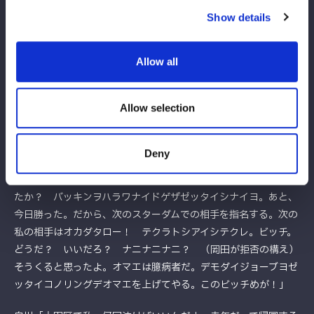
が切り返してエルボー。白川がヒザ裏へラリアット、変型足４の
Show details
字固め。そこにＨ.Ａ.Ｔ.Ｅ.が乱入。琉悪夏に白川がラリアット、
ナツコを排除し、テクラにバックブロー。インプラントＤＤＴ。
テクラが返すと、白川はグラマラスドライバーの構え。テクラが
Allow all
切り返しエルボーをレフェリーに誤爆させる。白川はテクラに打
撃の連打、「終わりだ！」とグラマラス狙い。テクラが「モーイ
Allow selection
イヨ。アイアポロジャイズ、ドゲザスル」とアピール。背後から
桃がバットで殴打。テクラがバットを手に「オカダチャトミテ」
と殴打。白川が返すと、テクラはフィニッシュを予告し毒グモデ
Deny
スドロップ。３カウントが入りテクラが勝利した。
テクラ「アリガトゴザイマス。オイスケベタチ。今日の試合を見
たか？ バッキンヲハラワナイドゲザゼッタイシナイヨ。あと、
今日勝った。だから、次のスターダムでの相手を指名する。次の
私の相手はオカダタロー！ テクラトシアイシテクレ。ビッチ。
どうだ？ いいだろ？ ナニナニナニ？ （岡田が拒否の構え）
そうくると思ったよ。オマエは臆病者だ。デモダイジョーブヨゼ
ッタイコノリングデオマエを上げてやる。このビッチめが！」