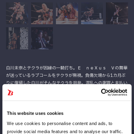
白川未奈とテクラが因縁の一騎打ち。Ｅ ｎｅＸｕｓ Ｖの舞華
が送っているラブコールをテクラが無視。負傷欠場から1カ月ぶ
りに復帰した白川がそんなテクラを挑発。混乱への謝罪と未払い
の罰金を条件としたシングルマッチを要求した。これにより、両
者の一騎打ちが決定。はたしてどんな闘い、結末が待っているの
か？
試合前に白川がマイク。「おい、テクラ。セコンドＨ.Ａ.Ｔ.Ｅ.全
This website uses cookies
員裏に返せ。Ｅ ｎｅＸｕｓ Ｖも帰ってもらうから、１対１で
We use cookies to personalise content and ads, to
やれ。大丈夫、絶対に勝つから」。テクラが応じてＨ.Ａ.Ｔ.Ｅ.も
provide social media features and to analyse our traffic.