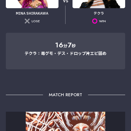
VS
MINA SHIRAKAWA
テクラ
LOSE
WIN
16
7
分
秒
テクラ：毒グモ・デス・ドロップ→片エビ固め
MATCH REPORT