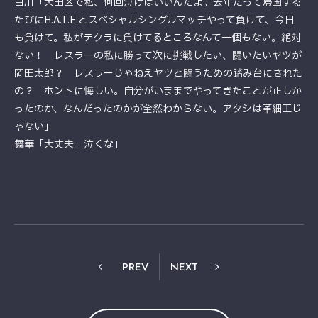
白川「大田区で私、何回泣けばいいんだよ。去年だって帰国する
たびにH.A.T.E.とスペシャルシングルマッチやって負けて、今日
も負けて。私がテクラに負けてるところなんて一個もない。絶対
ない！ レスラーの私に勝って次に挑戦したい、闘いたいヤツが
岡田太郎？ レスラーじゃねえヤツと闘うための踏み台にされた
の？ ホントに悔しい。自分がいままでやってきたことが正しか
ったのか、なんだったのかが全然わからない。アタシは革細工じ
ゃない」
舞華「大丈夫。泣くな」
PREV
NEXT