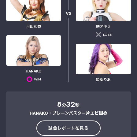
VS
月山和香
鉄アキラ
LOSE
HANAKO
WIN
姫ゆりあ
8
32
分
秒
HANAKO：ブレーンバスター→片エビ固め
試合レポートを見る