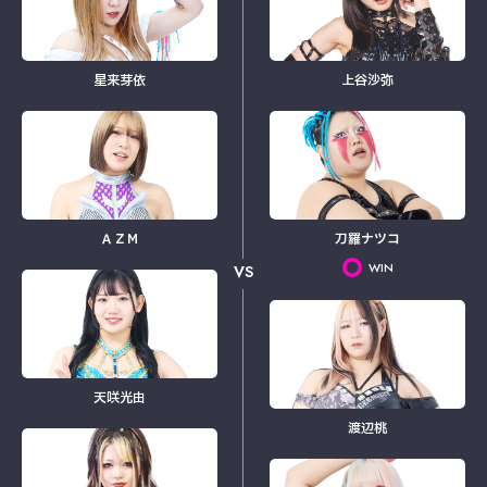
星来芽依
上谷沙弥
ＡＺＭ
刀羅ナツコ
WIN
VS
天咲光由
渡辺桃