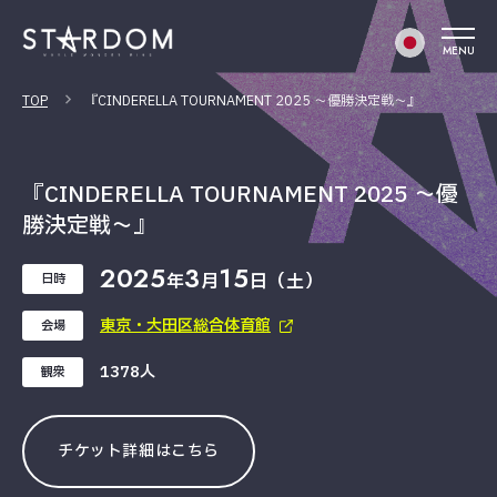
MENU
TOP
『CINDERELLA TOURNAMENT 2025 〜優勝決定戦〜』
『CINDERELLA TOURNAMENT 2025 〜優
勝決定戦〜』
2025
3
15
年
月
日（土）
日時
東京・大田区総合体育館
会場
1378人
観衆
チケット詳細はこちら