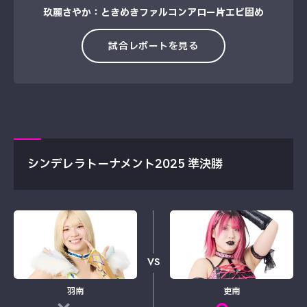
玖麗さやか：ときめきファルコンアロー→片エビ固め
試合レポートを見る
シンデレラトーナメント2025 準決勝
VS
羽南
吏南