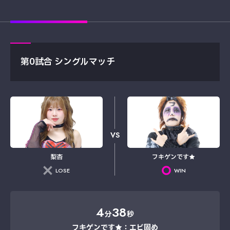
第0試合 シングルマッチ
VS
梨杏
フキゲンです★
LOSE
WIN
4
38
分
秒
フキゲンです★：エビ固め