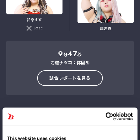
鈴季すず
LOSE
琉悪夏
9
47
分
秒
刀羅ナツコ：体固め
試合レポートを見る
10人タッグマッチ
This website uses cookies