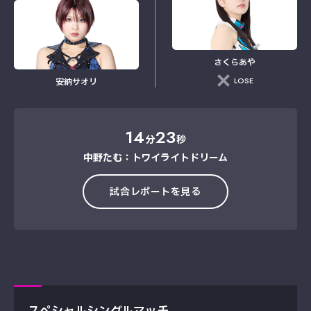
さくらあや
LOSE
安納サオリ
14
23
分
秒
中野たむ：トワイライトドリーム
試合レポートを見る