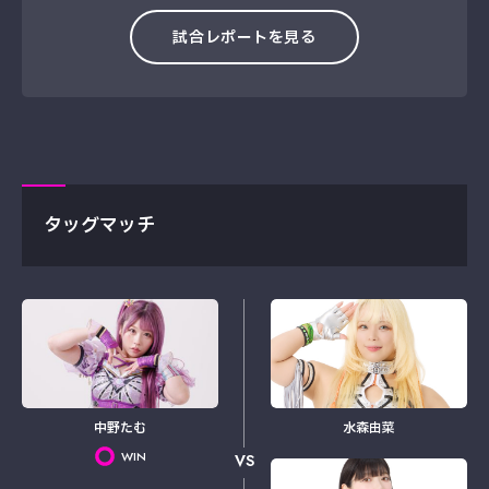
試合レポートを見る
タッグマッチ
中野たむ
水森由菜
WIN
VS