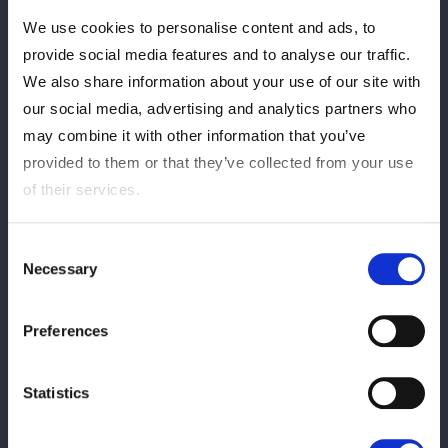
We use cookies to personalise content and ads, to
provide social media features and to analyse our traffic.
We also share information about your use of our site with
our social media, advertising and analytics partners who
may combine it with other information that you’ve
岩谷麻優
朱里
provided to them or that they’ve collected from your use
LOSE
WIN
of their services.
Consent
Necessary
Selection
Preferences
葉月
鹿島沙希
Statistics
VS