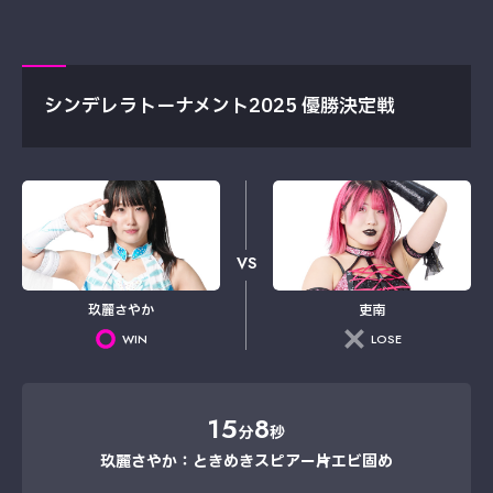
シンデレラトーナメント2025 優勝決定戦
VS
玖麗さやか
吏南
WIN
LOSE
15
8
分
秒
玖麗さやか：ときめきスピアー→片エビ固め