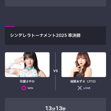
シンデレラトーナメント2025 準決勝
VS
玖麗さやか
稲葉あずさ（JTO）
WIN
LOSE
13
13
分
秒