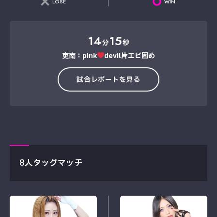
LOSE
WIN
14
15
分
秒
吏南：pink
devil→片エビ固め
試合レポートを見る
8人タッグマッチ