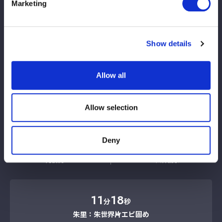
Marketing
コグマ
レディ・Ｃ
Show details
Allow all
飯田沙耶
稲葉ともか（JTO）
Allow selection
Deny
向後桃
八神蘭奈
11
18
分
秒
朱里：朱世界→片エビ固め