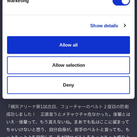
Marketing
らう。妃南が持ち上げてサイドに叩きつけるが、２カウント。妃
南はフィニッシュを宣言して持ち上げるが、八神が切り返し腕固
めへ。妃南がエスケープするが八神は離さない。ブレイクした八
神がサイドに叩きつける。妃南が返すと、八神はフィニッシュを
Show details
予告してビートストライク狙い。妃南がかわすと八神の突進をか
わして外道クラッチ。10分経過。八神がカウンターのハイキック
Allow all
を連発も、妃南が返してみせる。八神のエルボーを止めて妃南が
後方に叩きつける。八神が反転するが２カウント。八神がさらに
丸め込むがギリギリで返される。妃南がジャックハマーを決める
Allow selection
が、八神の肩が上がる。妃南がＳＴＯからコーナーに上がりマッ
ドスプラッシュ。八神が返せず妃南が防衛に成功した。試合後、
妃南がベルトを誇示。八神はそれを跳ね除けてから座礼。妃南も
Deny
応じて八神を抱き寄せた。
「横浜アリーナ第1試合目、フューチャーのベルト２度目の防衛
成功しました！ 正直言うとメチャクチャ危なかった。後輩とは
いえ…後輩って、もう言えないね。まあでも私はここに留まって
ちゃいけないと思う、自分自身が。若手のベルトと言っても、も