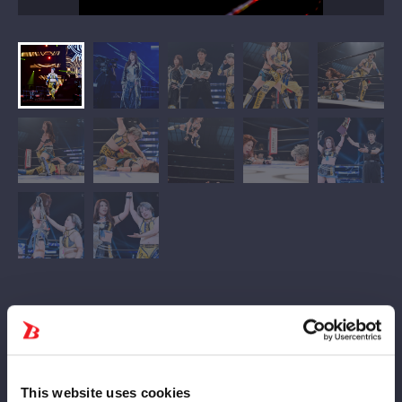
ゴッズアイ同門対決によるフューチャー・オブ・スターダム王座
戦。妃南には２度目の防衛戦で、八神は初戴冠をめざす。タイト
ル戦が決まって以来、取ったり取られたりしてきたが、最後の前
哨戦では挑戦者の八神が王者から直接勝利。勢いそのままに初戴
This website uses cookies