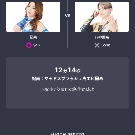
VS
妃南
八神蘭奈
WIN
LOSE
12
14
分
秒
妃南：マッドスプラッシュ→片エビ固め
※妃南が2度目の防衛に成功
MATCH REPORT