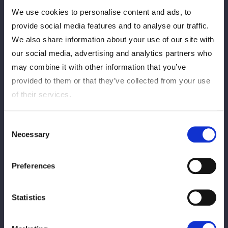
冠なるか、それとも王者が貫録の防衛か？
We use cookies to personalise content and ads, to
八神がローで威嚇し、タックルでグラウンドにもっていきネック
provide social media features and to analyse our traffic.
ロック。妃南が切り返し、バックの取り合い。八神がヘッドロッ
クも妃南が抜け出しドロップキック。八神がかわすが、妃南がド
We also share information about your use of our site with
ロップキックを決める。コーナーに振り合い、振られた八神がド
our social media, advertising and analytics partners who
ロップキック、左腕にストンピングを連打し、アームブリーカ
may combine it with other information that you’ve
ー、ニードロップ。妃南がエルボーを打てば、八神がローキック
provided to them or that they’ve collected from your use
からコーナーに追い込み串刺しハイキック、サッカーボールキッ
of their services.
ク。妃南が返すと、八神は腕十字。妃南がエスケープすると、八
神が左腕を蹴り上げる、八神の突進に妃南が払い腰。妃南が串刺
Consent
しエルボーアタック、ドロップキック。八神が返すと、妃南は逆
Necessary
Selection
エビ固め狙い。八神が決まる前にエスケープ。八神がエルボー、
妃南もやり返す。八神が連打し、ミドルキックも連打する。妃南
が突進するが、八神がミドル。妃南が突進を止めて後方に投げつ
Preferences
けると、変型ロックボトム。返した八神に妃南は逆エビ固め。妃
南はエスケープさせず、中央に引き戻して締め上げるとフェース
Statistics
ロックに移行。八神がなんとかエスケープすると妃南が担ぎ上げ
る。八神が切り返し左腕を蹴り上げるが、ネックブリーカーを食