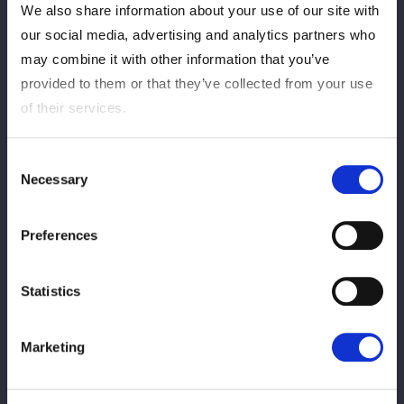
We also share information about your use of our site with
ってガムシャラにもがいて、死に物狂いで上がってくるのかはオ
our social media, advertising and analytics partners who
マエ次第なんだよ。オマエ、頑張れよ」
八神「言われなくてもわかってるよ！ 私はこのスターダムのリ
may combine it with other information that you’ve
ングが世界で一番のリングだと思ってる。だからこそ今日アナタ
provided to them or that they’ve collected from your use
にＳａｒｅｅｅに負けたのがメチャクチャ悔しい！ 私はここに
of their services.
いる誰よりも、もっともっともっと努力して強くなるから、絶対
次はオマエを倒す！ 絶対倒すから！ でも今日こうやって闘え
Consent
たこと、本当に本当に感謝しています。本当にありがとうござい
Necessary
Selection
ました」
八神が一礼しＳａｒｅｅｅが歩み寄る。八神はＳａｒｅｅｅを突
Preferences
き飛ばす。Ｓａｒｅｅｅが張り手を打つと、八神が張り返す。Ｓ
ａｒｅｅｅが八神をリング下に投げ落とす。朱里が登場しリング
下の八神を抱き寄せると、リングへ上がる。
Statistics
朱里「ただいま！ Ｓａｒｅｅｅ、待たせたね。ＩＷＧＰ（女
子）のベルトを防衛して、ロンドンから今日、日本に帰ってきた
Marketing
よ。ウチの蘭奈とシングルマッチをしてくれて本当にありがと
う。よかったでしょ、ウチの蘭奈」
Ｓａｒｅｅｅ「ゴメン、想像してたのが（低い位置を手で示し）