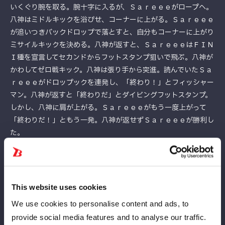
いくぐり腕を取る。腕十字に入るが、Ｓａｒｅｅｅがロープへ。
八神はミドルキックを浴びせ、コーナーに上がる。Ｓａｒｅｅｅ
が追いつきバックドロップで落とすと、自分もコーナーに上がり
ミサイルキックを決める。八神が返すと、ＳａｒｅｅｅはＦＩＮ
Ｉ種を宣言してセカンドからフットスタンプ狙いで飛ぶ。八神が
かわしてゼロ戦キック。八神は張り手から突進。読んでいたＳａ
ｒｅｅｅがドロップックを連発し、「終わり！」とフィッシャー
マン。八神が返すと「終わりだ」とダイビングフットスタンプ。
しかし、八神に肩が上がる。Ｓａｒｅｅｅがもう一度上がって
「終わりだ！」ともう一発。八神が返せずＳａｒｅｅｅが勝利し
た。
Ｓａｅｅｅ「オイ八神！ スターダムの若手って、オマエはだけ
ど、オマエはな。なかなかやるじゃん。ほかのヤツらどうだかわ
からないけど、言われて悔しかったら来いよ！ 私を倒しに来て
みろよ！ アンタの、朱里の代わりに闘ってやるよっていう気持
This website uses cookies
ちはほんのちょっとだけど伝わったよ。でもな、まだまだまだ、
We use cookies to personalise content and ads, to
まだだよ。オイ、アンタがこの現状に満足してこのままただ単に
provide social media features and to analyse our traffic.
普通にリングに上がり続けるのか、何か変わりたいって本気で思