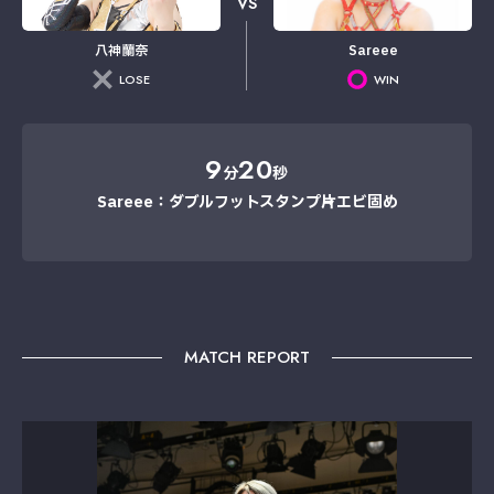
VS
八神蘭奈
Sareee
LOSE
WIN
9
20
分
秒
Sareee：ダブルフットスタンプ→片エビ固め
MATCH REPORT