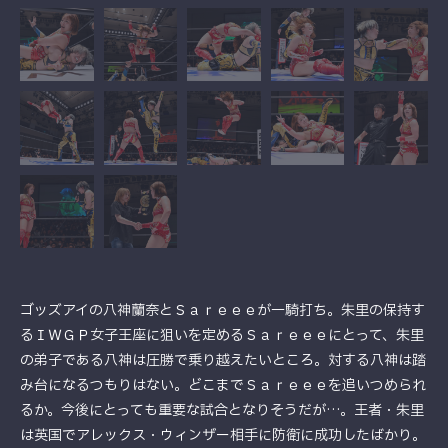
ゴッズアイの八神蘭奈とＳａｒｅｅｅが一騎打ち。朱里の保持す
るＩＷＧＰ女子王座に狙いを定めるＳａｒｅｅｅにとって、朱里
の弟子である八神は圧勝で乗り越えたいところ。対する八神は踏
み台になるつもりはない。どこまでＳａｒｅｅｅを追いつめられ
るか。今後にとっても重要な試合となりそうだが…。王者・朱里
は英国でアレックス・ウィンザー相手に防衛に成功したばかり。