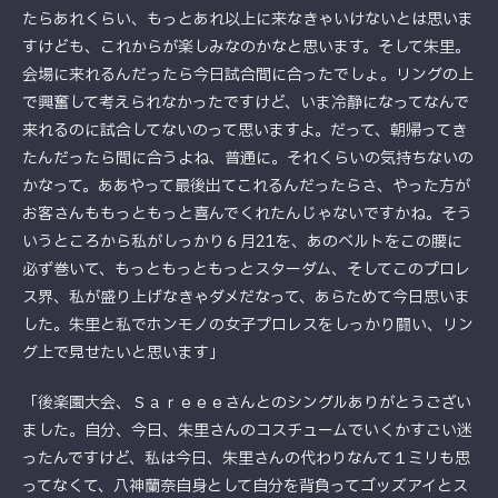
たらあれくらい、もっとあれ以上に来なきゃいけないとは思いま
すけども、これからが楽しみなのかなと思います。そして朱里。
会場に来れるんだったら今日試合間に合ったでしょ。リングの上
で興奮して考えられなかったですけど、いま冷静になってなんで
来れるのに試合してないのって思いますよ。だって、朝帰ってき
たんだったら間に合うよね、普通に。それくらいの気持ちないの
かなって。ああやって最後出てこれるんだったらさ、やった方が
お客さんももっともっと喜んでくれたんじゃないですかね。そう
いうところから私がしっかり６月21を、あのベルトをこの腰に
必ず巻いて、もっともっともっとスターダム、そしてこのプロレ
ス界、私が盛り上げなきゃダメだなって、あらためて今日思いま
した。朱里と私でホンモノの女子プロレスをしっかり闘い、リン
グ上で見せたいと思います」
「後楽園大会、Ｓａｒｅｅｅさんとのシングルありがとうござい
ました。自分、今日、朱里さんのコスチュームでいくかすごい迷
ったんですけど、私は今日、朱里さんの代わりなんて１ミリも思
ってなくて、八神蘭奈自身として自分を背負ってゴッズアイとス