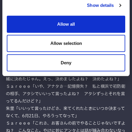
こんなだったからからさ。その割りには、かな」
Show details
朱里「でも、これからもっともっと成長して凄くなるから楽しみ
にしててよ。あらためて６月21日代々木、ＩＷＧＰを懸けてタ
Allow all
イトルマッチよろしくお願いします」
朱里が握手を求めるも、Ｓａｒｅｅｅは応じずにマイク。
Ｓａｒｅｅｅ「朱里、またこれでさ、約束破られたら本当にどう
Allow selection
してやろうかと日々考えてたんですけど…」
朱里「待って待って待って、約束、破ってないよ」
Deny
Ｓａｒｅｅｅ「いや、1回破ったよね？ 私との約束」
朱里「えっ、破ってないじゃん。待って、モニターで出て来て一
緒に決めたじゃん。えっ、決めましたよね？ 決めたよね？」
Ｓａｒｅｅｅ「いや、アナタさ…記憶喪失？ 私と横浜で初防衛
の相手、アタシでいいって言ったよね？ アタシずっとそれを言
ってるんだけど？」
朱里「いいって言ったけどさ、来てくれたときにいつか決まって
なくて、6月21日、やろうってなって」
Ｓａｒｅｅｅ「これさ、お客さんの前でやることじゃないですよ
ね？ こんなこと。やけに妙にアンタとは話が噛み合わないなっ