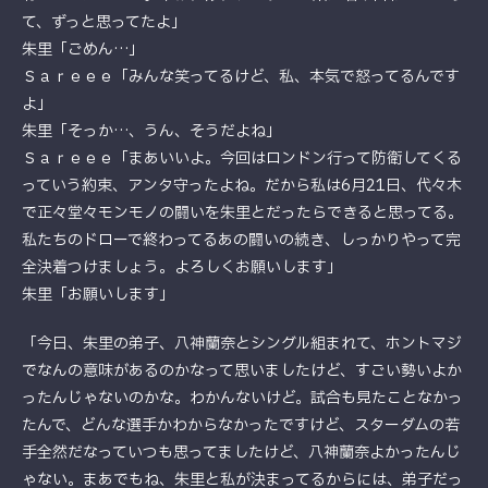
て、ずっと思ってたよ」
朱里「ごめん…」
Ｓａｒｅｅｅ「みんな笑ってるけど、私、本気で怒ってるんです
よ」
朱里「そっか…、うん、そうだよね」
Ｓａｒｅｅｅ「まあいいよ。今回はロンドン行って防衛してくる
っていう約束、アンタ守ったよね。だから私は6月21日、代々木
で正々堂々モンモノの闘いを朱里とだったらできると思ってる。
私たちのドローで終わってるあの闘いの続き、しっかりやって完
全決着つけましょう。よろしくお願いします」
朱里「お願いします」
「今日、朱里の弟子、八神蘭奈とシングル組まれて、ホントマジ
でなんの意味があるのかなって思いましたけど、すごい勢いよか
ったんじゃないのかな。わかんないけど。試合も見たことなかっ
たんで、どんな選手かわからなかったですけど、スターダムの若
手全然だなっていつも思ってましたけど、八神蘭奈よかったんじ
ゃない。まあでもね、朱里と私が決まってるからには、弟子だっ