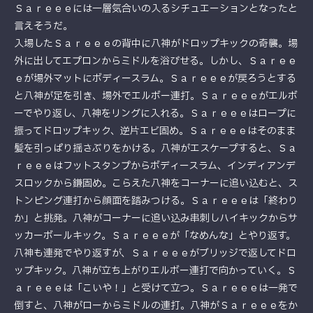
Ｓａｒｅｅｅには一層気合いの入るシチュエーションとなったと
言えそうだ。
入場したＳａｒｅｅｅの背中に八神がドロップキックの奇襲。場
外に出してエプロンからミドルを浴びせる。しかし、Ｓａｒｅｅ
ｅが場外マットにボディースラム。Ｓａｒｅｅｅが戻ろうとする
と八神が足を引き、場外でエルボー連打。Ｓａｒｅｅｅがエルボ
ーでやり返し、八神をリングに入れる。Ｓａｒｅｅｅはロープに
振ってドロップキック、逆片エビ固め。Ｓａｒｅｅｅはそのまま
髪を引っぱり揺さぶりをかける。八神がエスケープすると、Ｓａ
ｒｅｅｅはフットスタンプからボディースラム、インディアンデ
スロックから鎌固め。こらえた八神をコーナーに追い込むと、ス
トンピング連打から顔面を踏みつける。Ｓａｒｅｅｅは「終わり
か」と挑発。八神がコーナーに追い込み串刺しハイキックからサ
ッカーボールキック。Ｓａｒｅｅｅが「なめんな」とやり返す。
八神も連発でやり返すが、Ｓａｒｅｅｅがブリッジで返してドロ
ップキック。八神が立ち上がりエルボー連打で向かっていく。Ｓ
ａｒｅｅｅは「こいや！」と受けて立つ。Ｓａｒｅｅｅは一発で
倒すと、八神がローからミドルの連打。八神がＳａｒｅｅｅをか