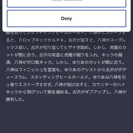
めて古沢に託す。古沢もドロップキック連打で続く。八神が返す
と、古沢がボディースラムの構え。八神が切り返して反対に叩き
つけると串刺しハイキック、サッカーボールキック、腕十字。古
Deny
沢が上になってカバー、返されるとヒザへのドロップキックから
脚を取ってスタンディングヒールホールド。八神がエスケープす
ると、ドロップキックからＰＫ。古沢が返すと、八神がスープレ
ックス狙い。古沢が切り返してヒザ十字固め。しかし、虎龍のカ
ットが間に合う。古沢の突進に虎龍が蹴りを入れ、キックの競
演、八神がゼロ戦キック。しかし、ゆりあのカットが間に合う。
八神はフィニッシュを宣言も、ゆりあのアシストから古沢がボデ
ィースラム、スタンディングヒールホールド。ゆりあは八神を引
っ張りエスケープさせず。八神が脱け出すと、カウンターのハイ
キックから飛びついて腕を極める。古沢がギブアップし、八神が
勝利した。