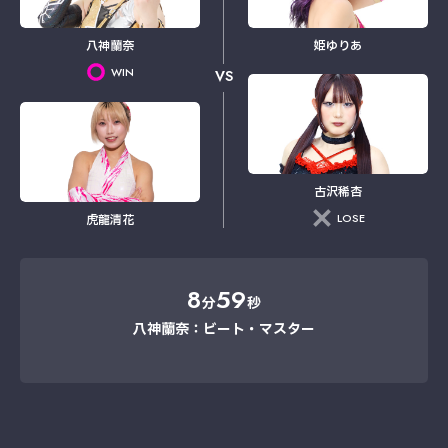
八神蘭奈
姫ゆりあ
WIN
VS
古沢稀杏
LOSE
虎龍清花
8
59
分
秒
八神蘭奈：ビート・マスター