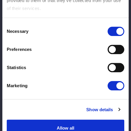
provided to them or that they’ve collected from your use
ボジラとアキラが、どちらが出るかでもめる。「オマエ、また負
of their services.
けたいのか？ 私が出るよ」と、ボジラがアキラを押しのけて先
発。星来をロープに押し込み、余裕でブレイク。ボジラは「もう
Consent
一回」と星来と組み合おうとする。星来が足を踏みつけ引っ張る
Necessary
Selection
が、ボジラは動じず。星来がバックを取るとボジラの股下をくぐ
って水森とダブルのドロップキック。しかし、ボジラがまとめて
Preferences
ショルダータックル、星来をマットに叩きつける。アキラがタッ
チを申し出る。ボジラは「うるさいよ。まだ変わらない」と拒否
するが、背中にドロップキックを食らい、アキラと衝突。アキラ
Statistics
が入るが、星来のブレーンバスターを食らう。水森がアキラにラ
リアット連打、ギロチンドロップ。アキラは「なめんじゃねえ
Marketing
ぞ！」と髪をつかんでドロップキック連打、エルボーも連打。水
森が応戦し、エルボーの応酬。アキラがブロックの連続でエルボ
ーを打っていく。水森に走らせずにアキラがエルボー、ドロップ
Show details
キック、ボディースラム。水森が返すと、アキラが河津落としの
構え。水森がこらえてフライングショルダータックル。星来がア
キラへラリアット、ネックブリーカー。アキラが返すがドロップ
Allow all