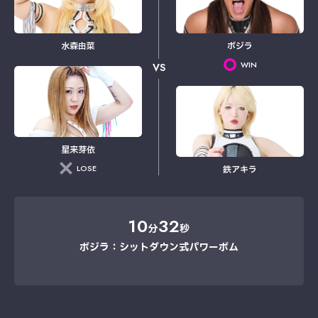
水森由菜
ボジラ
WIN
VS
星来芽依
LOSE
鉄アキラ
10
32
分
秒
ボジラ：シットダウン式パワーボム