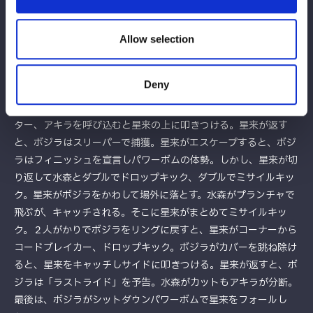
キックをかわされる。しかし、２人まとめて河津落とし、まとめ
てドロップキック。ボジラがタッチを申し出て星来のドロップキ
ックをかわすと、マットに叩きつける。星来が先を読んでラリア
Allow selection
ット、コーナーからダイブ。ボジラがキャッチして旋回フォール
アウェースラム。水森が乱入し、星来とドロップキックを連打、
Deny
サンドイッチ式ドロップキックで合体。水森と星来がダブルでブ
レーンバスターの構え。しかし、ボジラがまとめてブレーンバス
ター、アキラを呼び込むと星来の上に叩きつける。星来が返す
と、ボジラはスリーパーで捕獲。星来がエスケープすると、ボジ
ラはフィニッシュを宣言しパワーボムの体勢。しかし、星来が切
り返して水森とダブルでドロップキック、ダブルでミサイルキッ
ク。星来がボジラをかわして場外に落とす。水森がプランチャで
飛ぶが、キャッチされる。そこに星来がまとめてミサイルキッ
ク。２人がかりでボジラをリングに戻すと、星来がコーナーから
コードブレイカー、ドロップキック。ボジラがカバーを跳ね除け
ると、星来をキャッチしサイドに叩きつける。星来が返すと、ボ
ジラは「ラストライド」を予告。水森がカットもアキラが分断。
最後は、ボジラがシットダウンパワーボムで星来をフォールし