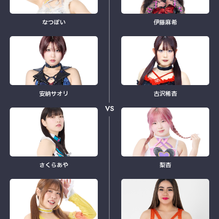
なつぽい
伊藤麻希
安納サオリ
古沢稀杏
VS
さくらあや
梨杏