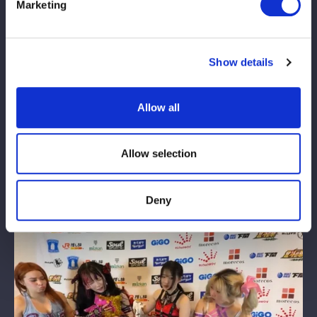
Marketing
Show details
セミファイナルでは8人タッグマッチで伊藤麻希＆古沢＆梨杏＆
タバタが、なつぽい＆安納サオリ＆さくらあや＆金屋あんねと対
Allow all
戦。4・26横アリで一騎打ちする伊藤となつぽいが激しい攻防を
繰り広げる中、最後はタバタがブルボ・ゲレーロで金屋に勝利を
収めた。「こんなベルトに興味ない。興味があるのは伊藤麻希だ
Allow selection
よ」とマイクアピールしたなつぽいは、修復されたばかりの「か
わいい・オブ・かわいい」ベルトを奪い、またもビリビリに引き
裂いてしまった。
Deny