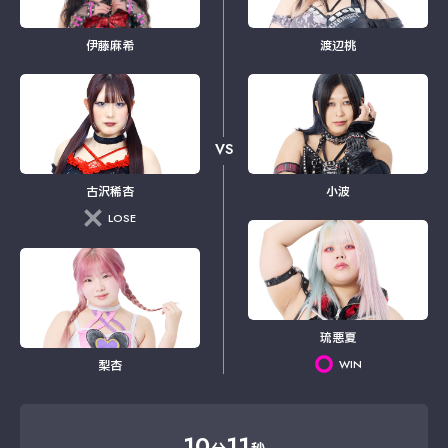
伊藤麻希
渡辺桃
VS
古沢稀杏
小波
LOSE
琉悪夏
WIN
梨杏
10
11