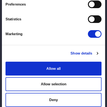
Preferences
Statistics
Marketing
第2試合では、代々木大会でアーティスト王座取りに失敗した伊
藤リスペクト軍団の伊藤麻希＆古沢稀杏＆梨杏が、H.A.T.E.の渡
辺桃＆小波＆琉悪夏と対戦。だが、最後は琉悪夏のセカンドボデ
Show details
ィプラスに古沢が沈み、2日連続でH.A.T.E.に敗れる結果となっ
た。
Allow all
敗因を分析した伊藤は「凶器じゃないか？ 我々も何か鉄砲など
を持って挑んだら勝てるのではないか」と言い出したが、果たし
て…。
Allow selection
Deny