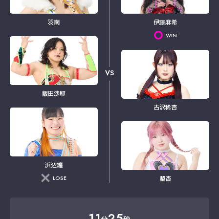
羽南
伊藤麻希
WIN
VS
飯田沙耶
古沢稀杏
浜辺纏
LOSE
梨杏
11
25