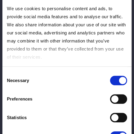
間にご入場頂けます。
We use cookies to personalise content and ads, to
provide social media features and to analyse our traffic.
チケット種類
発売開始日時
We also share information about your use of our site with
our social media, advertising and analytics partners who
may combine it with other information that you’ve
3月7日(金)12:00
FC有料会員
provided to them or that they’ve collected from your use
of their services.
3月24日(月)12:00
一般発売
Consent
Necessary
Selection
Preferences
5月11日(日)10:00
会場販売当日券
Statistics