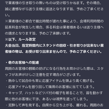
で業者様の引き取りの無いものは受け取りかねます。その場合、
誠に遺憾ながら送り主様に返送となります旨、予めご了承くださ
い。
※業者様のご都合で搬出時間が遅れた事により、会場利用時間の
延長料金が発生した場合、係る料金は業者様あるいは送り主様へ
の請求となります旨、予めご了承願います。
※以下、ルール改定
大会当日、指定時間内にスタンドの回収・引き取りが出来ない業
者様の物は、お受け取り出来ませんので、予めご了承ください。
・他のお客様への配慮
周囲のお客様の観戦の妨げになる行為をお見かけした際は、スタ
ッフがお声がけしご注意を促す場合がございます。
・熱中して試合中も常に応援アイテムを頭より高く掲げる。
・応援アイテムを振り回して隣席のお客様に当ててしまう。
・キャップ、ハットなどツバ付の帽子を被ることで、首を動かす
際に他のお客様に干渉、あるいは視界を遮ってしまう。
・泥酔して声を発する。自席から立ち上がる、離れる。周囲のお