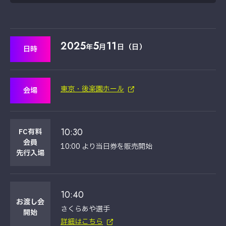
2025
5
11
年
月
日（日）
日時
東京・後楽園ホール
会場
10:30
FC有料
会員
10:00 より当日券を販売開始
先行入場
10:40
お渡し会
さくらあや選手
開始
詳細はこちら