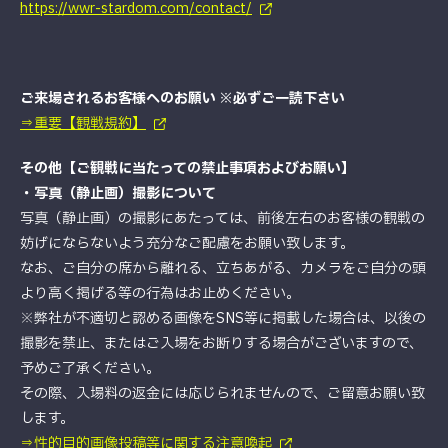
https://wwr-stardom.com/contact/
ご来場されるお客様へのお願い ※必ずご一読下さい
⇒重要【観戦規約】
その他【ご観戦に当たっての禁止事項およびお願い】
・写真（静止画）撮影について
写真（静止画）の撮影にあたっては、前後左右のお客様の観戦の
妨げにならないよう充分なご配慮をお願い致します。
なお、ご自分の席から離れる、立ちあがる、カメラをご自分の頭
より高く掲げる等の行為はお止めください。
※弊社が不適切と認める画像をSNS等に掲載した場合は、以後の
撮影を禁止、またはご入場をお断りする場合がございますので、
予めご了承ください。
その際、入場料の返金には応じられませんので、ご留意お願い致
します。
⇒性的目的画像投稿等に関する注意喚起