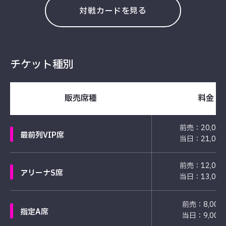
対戦カードを見る
チケット種別
販売席種
料金
前売：20,00
最前列VIP席
当日：21,00
前売：12,00
アリーナS席
当日：13,00
前売：8,000
指定A席
当日：9,000