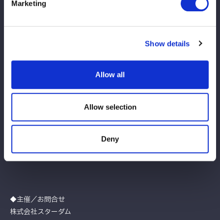
Marketing
▼各プレイガイド
・後楽園ホール５階事務所
Show details
TEL.<a href=”tel:03-5800-9999″>03-5800-9999</a>
※販売開始は、上記一般発売開始日以降となります。
Allow all
【当日会場でのクレジットカードご利用について】
グッズのご購入において、VISA、MASTERのカードブランドが
ご利用いただけます。お支払は一括払いのみとなります。
Allow selection
※『ブシロードカード』にも対応しています。詳細は、以下のリ
ンク先をご参照ください。
Deny
ブシロードカード特設サイト
※なお、当会場では、当日券のご購入にはご利用頂けません。
◆主催／お問合せ
株式会社スターダム