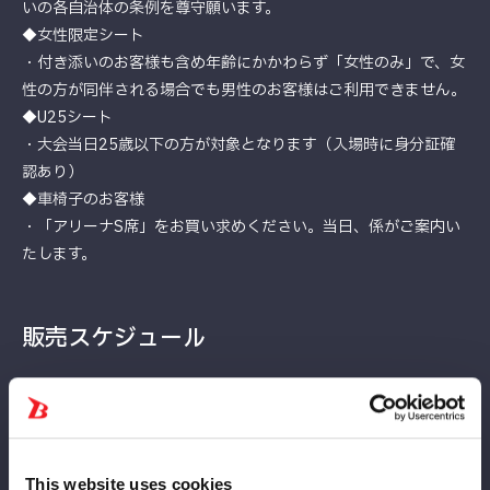
いの各自治体の条例を尊守願います。
◆女性限定シート
・付き添いのお客様も含め年齢にかかわらず「女性のみ」で、女
性の方が同伴される場合でも男性のお客様はご利用できません。
◆U25シート
・大会当日25歳以下の方が対象となります（入場時に身分証確
認あり）
◆車椅子のお客様
・「アリーナS席」をお買い求めください。当日、係がご案内い
たします。
販売スケジュール
チケットのご購入は大会当日5月11日（日）午後12:30まで
※5/11午前0時より当日料金が適用されます。
※FC有料会員先行発売期間を過ぎてお買い求めのFC有料会員様
は、一般発売にてお買い求めください。その場合でも先行入場時
This website uses cookies