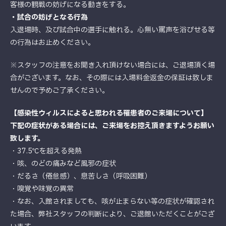
客様の観戦の妨げになる動きをする。
・試合の妨げとなる行為
入退場時、及び試合中の選手に触れる。心無い罵声を浴びせる等
の行為はお止めください。
※スタッフの注意をお聞き入れ頂けない場合には、ご退場頂く場
合がございます。なお、その際には入場料金返金の保証は致しま
せんので予めご了承ください。
【感染性ウィルスによると思われる罹患者のご来場について】
下記の症状がある場合には、ご来場をお控え頂きますようお願い
致します。
・37.5℃を超える発熱
・咳、のどの痛みなど風邪の症状
・だるさ（倦怠感）、息苦しさ（呼吸困難）
・嗅覚や味覚の異常
・なお、入館されましても、咳が止まらない等の症状が確認され
た場合、弊社スタッフの判断により、ご退館いただくことがござ