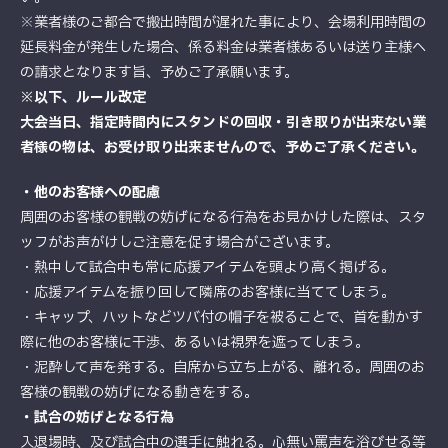
※業者様のご都合で搬出時間が遅れた事により、会場利用時間の
延長料金が発生した場合、係る料金は業者様あるいは送り主様へ
の請求となります旨、予めご了承願います。
※以下、ルール改定
大会当日、指定時間内にスタンドの回収・引き取りが出来ない業
者様の物は、お受け取り出来ませんので、予めご了承ください。
・他のお客様への配慮
周囲のお客様の観戦の妨げになる行為をお見かけした際は、スタ
ッフがお声がけしご注意を促す場合がございます。
・熱中して試合中も常に応援アイテムを頭より高く掲げる。
・応援アイテムを振り回して隣席のお客様に当ててしまう。
・キャップ、ハットなどツバ付の帽子を被ることで、首を動かす
際に他のお客様に干渉、あるいは視界を遮ってしまう。
・泥酔して声を発する。自席から立ち上がる、離れる。周囲のお
客様の観戦の妨げになる動きをする。
・試合の妨げとなる行為
入退場時、及び試合中の選手に触れる。心無い罵声を浴びせる等