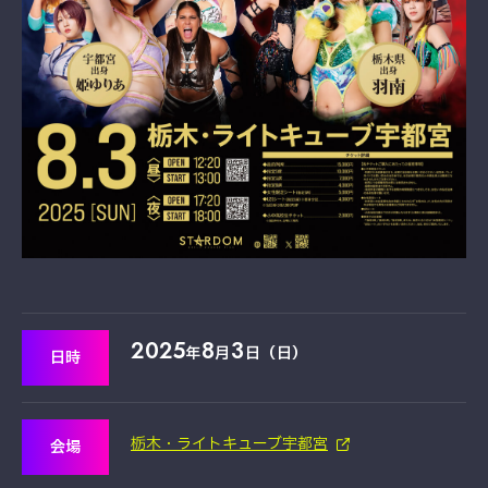
2025
8
3
年
月
日（日）
日時
栃木・ライトキューブ宇都宮
会場