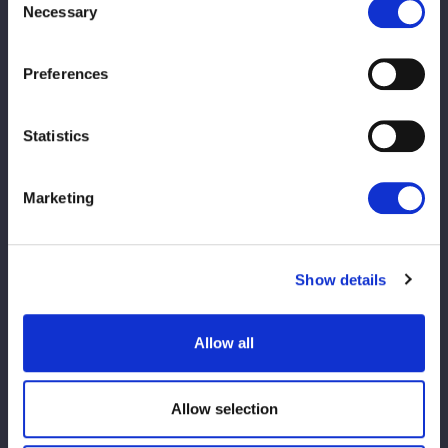
Necessary
Selection
間にご入場頂けます。
Preferences
チケット種類
発売開始日時
Statistics
5月27日(火)
FC有料会員
12:00
Marketing
5月31日(土)
ローチケ プレリク先行
12:00
ローソンWEB会員限定
Show details
6月7日(土)
一般発売
12:00
Allow all
8月3日(日)
会場販売当日券
・～昼大会終了後
※チケットぴあ、ローソンチケットが売り切
Allow selection
まで
れの場合でも、会場販売の当日券はご用意
・および16:00～
しております。