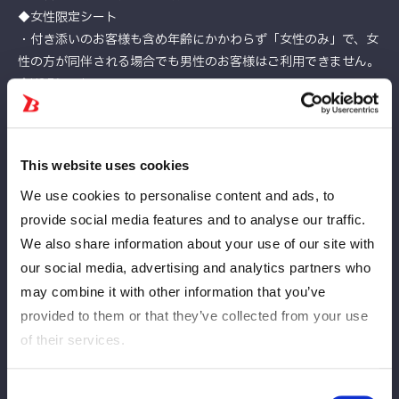
◆女性限定シート
・付き添いのお客様も含め年齢にかかわらず「女性のみ」で、女
性の方が同伴される場合でも男性のお客様はご利用できません。
◆U25シート
・大会当日25歳以下の方が対象となります（入場時に身分証確
認あり）
◆車椅子のお客様
This website uses cookies
・「指定S席」「指定A席」「指定B席」または、条件に合う方は
「女性限定シート」「U25シート」のいずれかをお買い求めくだ
We use cookies to personalise content and ads, to
さい。当日、係がご案内いたします。
provide social media features and to analyse our traffic.
We also share information about your use of our site with
our social media, advertising and analytics partners who
販売スケジュール
may combine it with other information that you’ve
provided to them or that they’ve collected from your use
チケットのご購入は大会当日8月3日(日)19:00まで
of their services.
※8/3午前0時より当日料金が適用されます。
※FC有料会員先行発売期間を過ぎてお買い求めのFC有料会員様
Consent
は、一般発売にてお買い求めください。その場合でも先行入場時