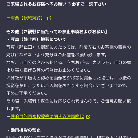
ご来場されるお客様へのお願い ※必ずご一読下さい
⇒重要【観戦規約】
その他【ご観戦に当たっての禁止事項およびお願い】
・写真（静止画）撮影について
写真（静止画）の撮影にあたっては、前後左右のお客様の観戦の
妨げにならないよう充分なご配慮をお願い致します。
なお、ご自分の席から離れる、立ちあがる、カメラをご自分の頭
より高く掲げる等の行為はお止めください。
※弊社が不適切と認める画像をSNS等に掲載した場合は、以後の
撮影を禁止、またはご入場をお断りする場合がございますので、
予めご了承ください。
その際、入場料の返金には応じられませんので、ご留意お願い致
します。
⇒
性的目的画像投稿等に関する注意喚起
・動画撮影の禁止