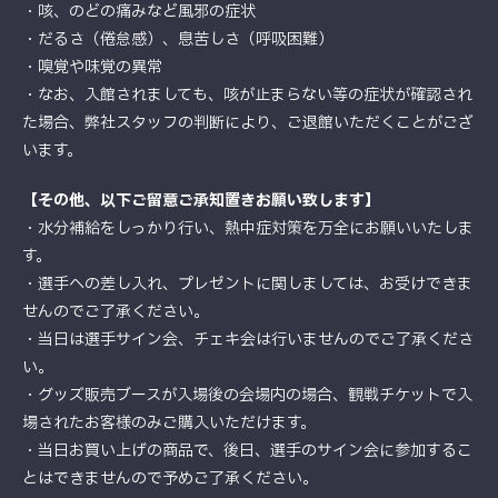
・咳、のどの痛みなど風邪の症状
・だるさ（倦怠感）、息苦しさ（呼吸困難）
・嗅覚や味覚の異常
・なお、入館されましても、咳が止まらない等の症状が確認され
た場合、弊社スタッフの判断により、ご退館いただくことがござ
います。
【その他、以下ご留意ご承知置きお願い致します】
・水分補給をしっかり行い、熱中症対策を万全にお願いいたしま
す。
・選手への差し入れ、プレゼントに関しましては、お受けできま
せんのでご了承ください。
・当日は選手サイン会、チェキ会は行いませんのでご了承くださ
い。
・グッズ販売ブースが入場後の会場内の場合、観戦チケットで入
場されたお客様のみご購入いただけます。
・当日お買い上げの商品で、後日、選手のサイン会に参加するこ
とはできませんので予めご了承ください。