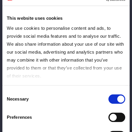
8月23日(土)
This website uses cookies
FC有料会員先行発売
12:00
We use cookies to personalise content and ads, to
provide social media features and to analyse our traffic.
8月27日(水)
ローチケプレリク
We also share information about your use of our site with
12:00
※ローソンWEB会員限定
our social media, advertising and analytics partners who
may combine it with other information that you’ve
9月5日(金)
一般発売
provided to them or that they’ve collected from your use
12:00
of their services.
10月4日(土)
会場販売当日券
Consent
10:00
Necessary
Selection
Preferences
【当日会場でのクレジットカードご利用について】