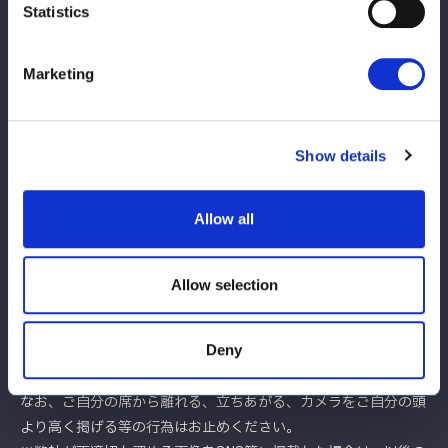
Statistics
グッズのご購入において、VISA、MASTERのカードブランドが
ご利用いただけます。お支払は一括払いのみとなります。
※『ブシロードカード』にも対応しています。詳細は、以下のリ
Marketing
ンク先をご参照ください。
ブシロードカード特設サイト
※なお、当会場では、当日券のご購入にはご利用頂けません。
Show details
Allow all
ご来場されるお客様へのお願い ※必ずご一読下さい
⇒重要【観戦規約】
Allow selection
その他【ご観戦に当たっての禁止事項およびお願い】
・写真（静止画）撮影について
Deny
写真（静止画）の撮影にあたっては、前後左右のお客様の観戦の
妨げにならないよう充分なご配慮をお願い致します。
なお、ご自分の席から離れる、立ちあがる、カメラをご自分の頭
より高く掲げる等の行為はお止めください。