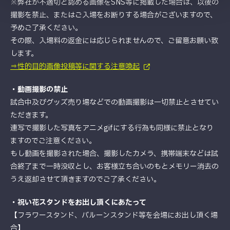
※弊社が不適切と認める画像をSNS等に掲載した場合は、以後の
撮影を禁止、またはご入場をお断りする場合がございますので、
予めご了承ください。
その際、入場料の返金には応じられませんので、ご留意お願い致
します。
⇒性的目的画像投稿等に関する注意喚起
・動画撮影の禁止
試合中及びグッズ売り場などでの動画撮影は一切禁止とさせてい
ただきます。
連写で撮影した写真をアニメgifにする行為も同様に禁止となり
ますのでご注意ください。
もし動画を撮影された場合、撮影したカメラ、携帯端末などは試
合終了まで一時没収とし、お客様立ち合いのもとメモリー消去の
うえ返却させて頂きますのでご了承ください。
・祝い花スタンドをお出し頂くにあたって
【フラワースタンド、バルーンスタンド等を会場にお出し頂く場
合】