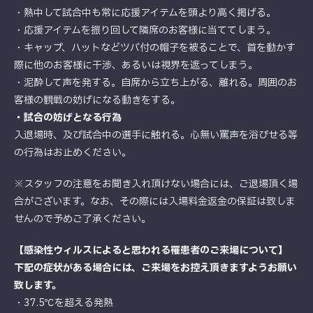
・熱中して試合中も常に応援アイテムを頭より高く掲げる。
・応援アイテムを振り回して隣席のお客様に当ててしまう。
・キャップ、ハットなどツバ付の帽子を被ることで、首を動かす
際に他のお客様に干渉、あるいは視界を遮ってしまう。
・泥酔して声を発する。自席から立ち上がる、離れる。周囲のお
客様の観戦の妨げになる動きをする。
・試合の妨げとなる行為
入退場時、及び試合中の選手に触れる。心無い罵声を浴びせる等
の行為はお止めください。
※スタッフの注意をお聞き入れ頂けない場合には、ご退場頂く場
合がございます。なお、その際には入場料金返金の保証は致しま
せんので予めご了承ください。
【感染性ウィルスによると思われる罹患者のご来場について】
下記の症状がある場合には、ご来場をお控え頂きますようお願い
致します。
・37.5℃を超える発熱