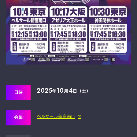
2025
10
4
年
月
日（土）
日時
ベルサール新宿南口
会場