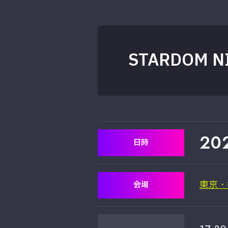
STARDOM NI
20
日時
東京・
会場