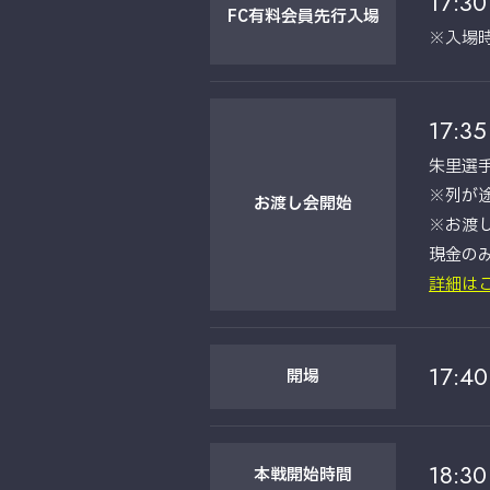
17:30
FC有料
会員
先行入場
※入場
17:35
朱里選
※列が
お渡し会
開始
※お渡
└現金の
詳細は
17:40
開場
18:30
本戦開始時間