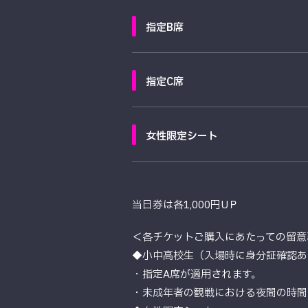
指定B席
指定C席
女性限定シート
当日券は各1,000円UＰ
＜各チケットご購入にあたっての留意
◆小中高校生（入場時に身分証確認あ
・指定A席が適用されます。
・未成年者の観戦における夜間の時間