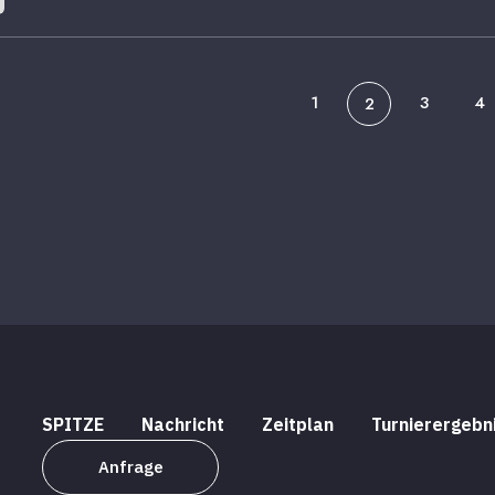
1
3
4
2
SPITZE
Nachricht
Zeitplan
Turnierergebn
Anfrage