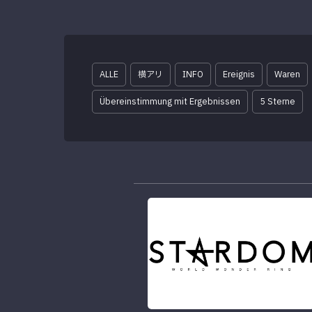
ALLE
横アリ
INFO
Ereignis
Waren
Übereinstimmung mit Ergebnissen
5 Sterne