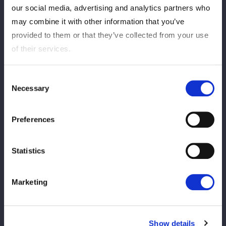
our social media, advertising and analytics partners who
may combine it with other information that you’ve
2025/09/12
Ticket
provided to them or that they’ve collected from your use
[FC-Vorverkauf beginnt] Sendai-Turnier,
of their services.
Kanda-Myojin-Turnier, Kyoto-Turnier!
Consent
2025/09/12
Ticket
Necessary
Selection
[Informationen zum Ticketverkauf am
selben Tag] 13.09. Niigata-Turnier, 14.09.
Preferences
Ishikawa-Turnier, 15.09. Nagano-Turnier
Statistics
2025/07/02
Ticket
[Ausverkauft] 7.4 „Die Must-Have-App
Marketing
für Wrestling-Fans: STOMPING
präsentiert NEW BLOOD 23“ Itabashi-
Turnier
Show details