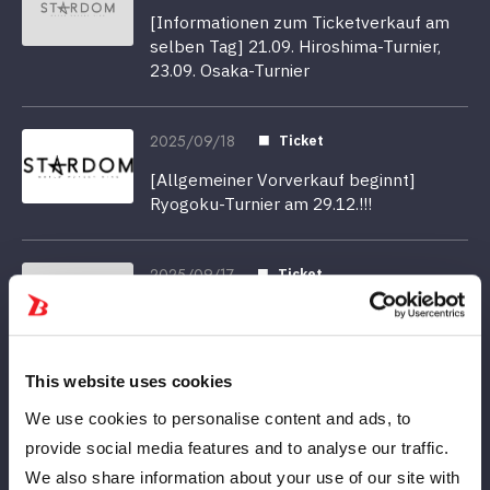
[Informationen zum Ticketverkauf am
selben Tag] 21.09. Hiroshima-Turnier,
23.09. Osaka-Turnier
2025/09/18
Ticket
[Allgemeiner Vorverkauf beginnt]
Ryogoku-Turnier am 29.12.!!!
2025/09/17
Ticket
[Der allgemeine Vorverkauf beginnt
heute!] 27.10. Korakuen-Halle
This website uses cookies
2025/09/13
Ticket
We use cookies to personalise content and ads, to
[Der allgemeine Vorverkauf beginnt
provide social media features and to analyse our traffic.
heute] Shinjuku-Turnier!
We also share information about your use of our site with