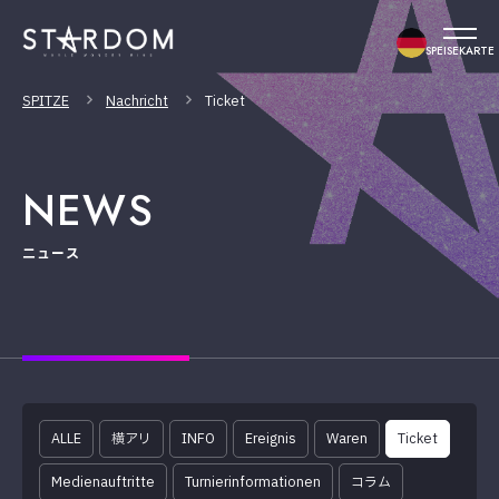
SPEISEKARTE
SPITZE
Nachricht
Ticket
NEWS
ニュース
ALLE
横アリ
INFO
Ereignis
Waren
Ticket
Medienauftritte
Turnierinformationen
コラム