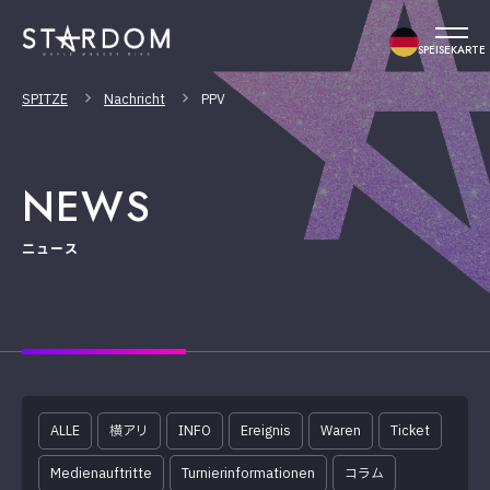
SPEISEKARTE
SPITZE
Nachricht
PPV
NEWS
ニュース
ALLE
横アリ
INFO
Ereignis
Waren
Ticket
Medienauftritte
Turnierinformationen
コラム