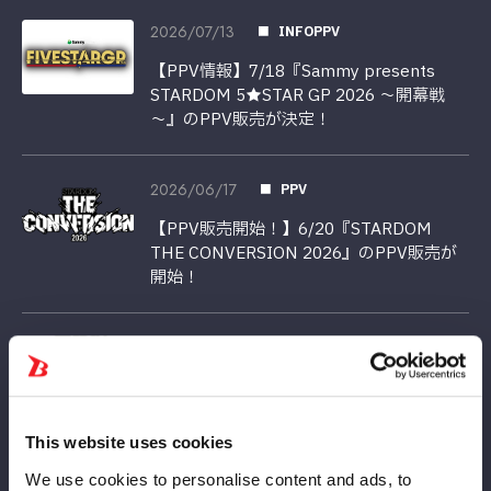
2026/07/13
INFOPPV
【PPV情報】7/18『Sammy presents
STARDOM 5★STAR GP 2026 ～開幕戦
～』のPPV販売が決定！
2026/06/17
PPV
【PPV販売開始！】6/20『STARDOM
THE CONVERSION 2026』のPPV販売が
開始！
2026/06/15
PPV
【PPV情報】6/20『STARDOM THE
CONVERSION 2026』のPPV販売が決定！
This website uses cookies
We use cookies to personalise content and ads, to
2026/05/21
PPV