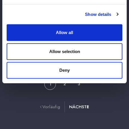
【PPV情報】4月26日（日）横浜アリーナ
大会のスペシャルゲスト解説者にレイザー
Show details
ラモンHGさん、RGさんが決定！
Allow all
2026/04/18
横アリPPV
【PPV販売開始！】4/26『ミツカン フルー
ティス presents ALL STAR GRAND
Allow selection
QUEENDOM 2026』のPPV販売が開始！
Deny
2
3
1
Vorläufig
NÄCHSTE