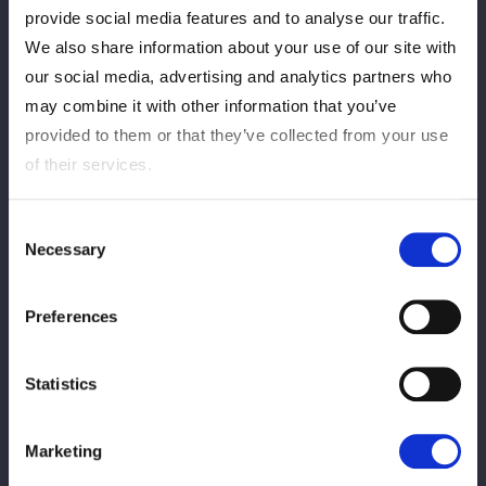
provide social media features and to analyse our traffic.
【PPV情報】5月23日（土）愛知・豊田合
We also share information about your use of our site with
成記念体育館 エントリオ大会のスペシャル
ゲスト解説者に相羽あいなさんが決定！
our social media, advertising and analytics partners who
may combine it with other information that you’ve
provided to them or that they’ve collected from your use
2026/05/20
PPV
of their services.
【PPV販売開始！】5/23『STARDOM
QUEENS DYNASTY 2026 〜天下布武〜』
Consent
のPPV販売が開始！
Necessary
Selection
2026/05/20
PPV
Preferences
【PPV情報】5/23『STARDOM QUEENS
DYNASTY 2026 〜天下布武〜』のPPV販
Statistics
売が決定！
Marketing
2026/04/22
横アリPPV