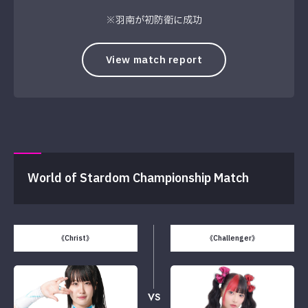
※羽南が初防衛に成功
View match report
World of Stardom Championship Match
《Christ》
《Challenger》
VS