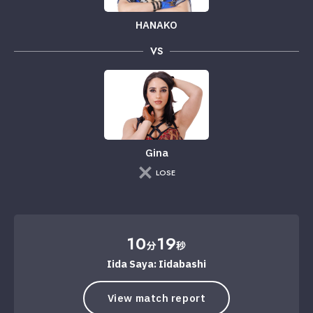
HANAKO
VS
Gina
LOSE
10
19
分
秒
Iida Saya: Iidabashi
View match report