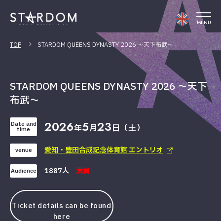
MENU
TOP
STARDOM QUEENS DYNASTY 2026 〜天下布武〜
STARDOM QUEENS DYNASTY 2026 〜天下
布武〜
2026
5
23
Date and
年
月
日（土）
time
愛知・豊田合成記念体育館 エントリオ
venue
1887人
満員
Audience
Ticket details can be found
here