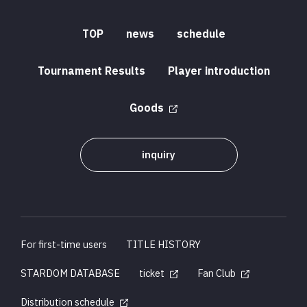
TOP
news
schedule
Tournament Results
Player introduction
Goods
inquiry
For first-time users
TITLE HISTORY
STARDOM DATABASE
ticket
Fan Club
Distribution schedule