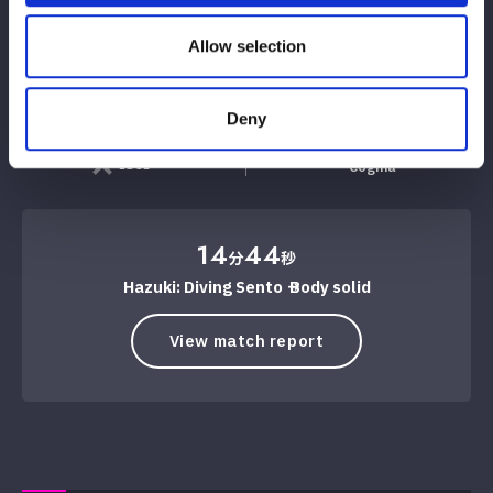
WIN
VS
Allow selection
Deny
Emma, ​​Yu Island
LOSE
Cogma
14
44
分
秒
Hazuki: Diving Sento → Body solid
View match report