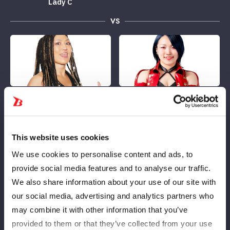
Lady C
VS
Mountain descending
Aoki Itsuki
This website uses cookies
We use cookies to personalise content and ads, to
provide social media features and to analyse our traffic.
Iron Akira
We also share information about your use of our site with
our social media, advertising and analytics partners who
may combine it with other information that you’ve
10
22
provided to them or that they’ve collected from your use
分
秒