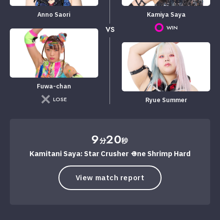
Anno Saori
Kamiya Saya
WIN
VS
Fuwa-chan
LOSE
Ryue Summer
9
20
分
秒
Kamitani Saya: Star Crusher → One Shrimp Hard
View match report