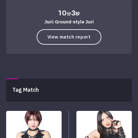
10
3
分
秒
Juri: Ground-style Juri
View match report
Tag Match