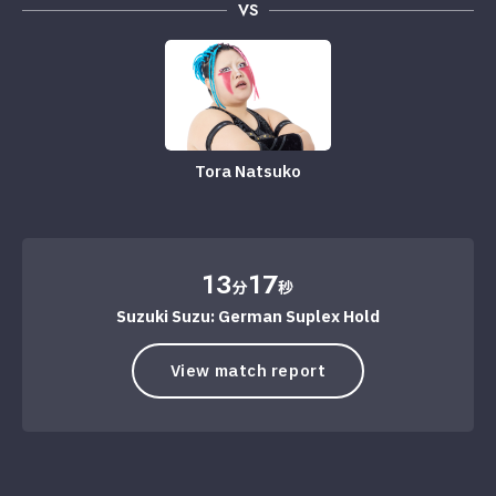
VS
Tora Natsuko
13
17
分
秒
Suzuki Suzu: German Suplex Hold
View match report