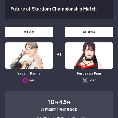
Future of Stardom Championship Match
≪王者≫
≪挑戦者≫
VS
Yagami Ranna
Furusawa Kian
WIN
LOSE
10
45
分
秒
八神蘭奈：多恵ROCK