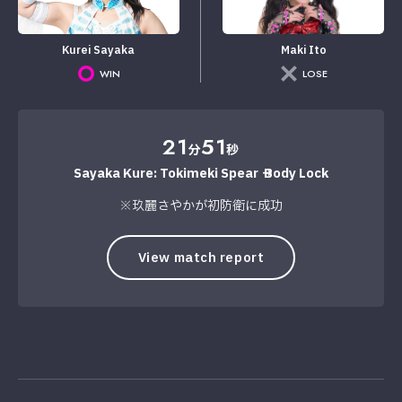
Kurei Sayaka
Maki Ito
WIN
LOSE
21
51
分
秒
Sayaka Kure: Tokimeki Spear → Body Lock
※玖麗さやかが初防衛に成功
View match report