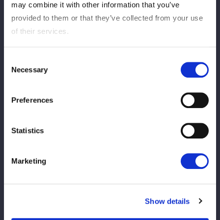
【9.25 サイン会】出演選手を発表！
may combine it with other information that you’ve
provided to them or that they’ve collected from your use
of their services.
2026/07/03
peristiwa
【スターダム史上初！】H.A.T.E.のオンライ
Consent
ン特典会が開催決定！！
Necessary
Selection
2026/07/02
peristiwa
Preferences
STARDOM＆新日本プロレス「5★STAR
GP」＆「Road to G1 CLIMAX」POP UP
Statistics
STORE開催！
Marketing
2026/06/29
peristiwa
STARDOM＆新日本プロレス「5★STAR
GP」＆「Road to G1 CLIMAX」POP UP
Show details
STORE開催！