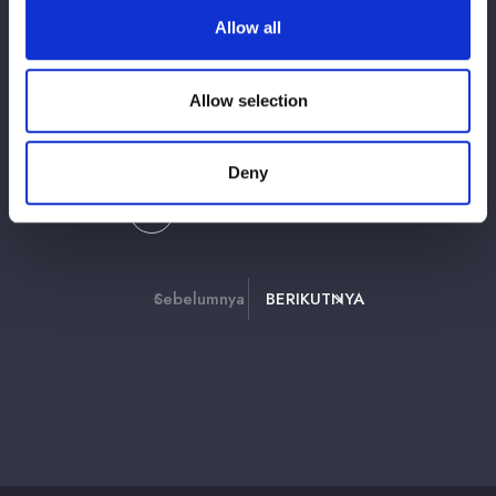
Allow all
2026/06/11
Barang-barang acara
【撮影会 会場物販情報】STARDOM Fan
Allow selection
Meeting 2026 in ARIAKE ～撮影会～
Deny
2
3
7
1
⋯
Sebelumnya
BERIKUTNYA