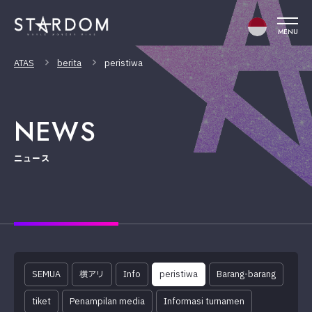
MENU
ATAS
berita
peristiwa
NEWS
ニュース
SEMUA
横アリ
Info
peristiwa
Barang-barang
tiket
Penampilan media
Informasi turnamen