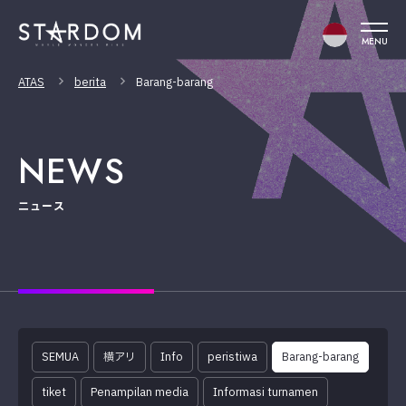
MENU
ATAS
berita
Barang-barang
NEWS
ニュース
SEMUA
横アリ
Info
peristiwa
Barang-barang
tiket
Penampilan media
Informasi turnamen