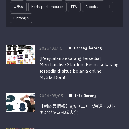
コラム
Kartu pertempuran
PPV
Cocokkan hasil
Bintang 5
2026/08/10
Barang-barang
[Penjualan sekarang tersedia]
Merchandise Stardom Resmi sekarang
tersedia di situs belanja online
MyStarDom!
2026/08/05
Info Barang
【新商品情報】8/8（土）北海道・ガトー
キングダム札幌大会