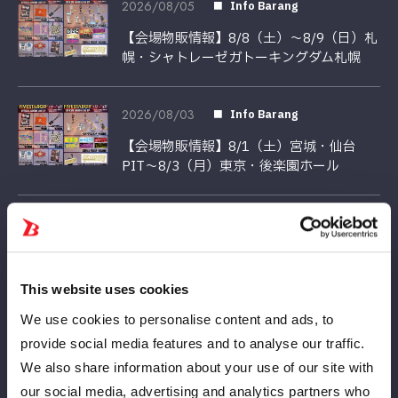
2026/08/05
Info Barang
【会場物販情報】8/8（土）〜8/9（日）札
幌・シャトレーゼガトーキングダム札幌
2026/08/03
Info Barang
【会場物販情報】8/1（土）宮城・仙台
PIT〜8/3（月）東京・後楽園ホール
2026/07/30
Info Barang
【新商品情報】8/1（土）宮城・仙台PIT大
会
This website uses cookies
We use cookies to personalise content and ads, to
2026/07/29
Barang-barang
provide social media features and to analyse our traffic.
【受注】ビジュアルタオル 浴衣2026／ビ
We also share information about your use of our site with
ッグアクリルスタンド 浴衣2026が7月29
our social media, advertising and analytics partners who