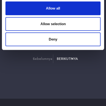
【会場物販情報】7/25（土）『石川大会
Allow all
石川産業展示館』、7/26（日）『新潟大会
デュオ・セレッソ』
Allow selection
2
3
39
Deny
1
⋯
Sebelumnya
BERIKUTNYA