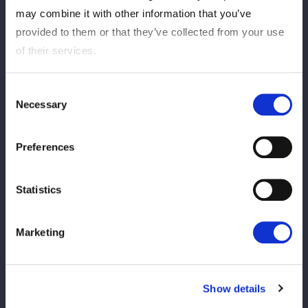
日（水）18：00～受注生産で登場！
may combine it with other information that you’ve
provided to them or that they’ve collected from your use
2026/07/27
Barang-barang
of their services.
【会場物販情報】7/28（火）東京・後楽園
ホール大会
Consent
Necessary
Selection
2026/07/24
Barang-barang
Preferences
描き起こしイラスト「PAINT THE RING」
のグッズ（第2弾）を期間限定で受注販売
開始！ お得なコンプセットも！
Statistics
2026/07/23
Info Barang
Marketing
【新商品情報】7/25（土）石川大会
Show details
2026/07/23
Barang-barang