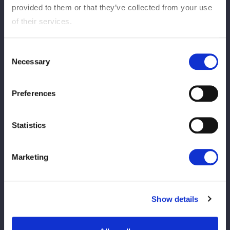
provided to them or that they’ve collected from your use
2026/07/24
Barang-barang
of their services.
描き起こしイラスト「PAINT THE RING」
のグッズ（第2弾）を期間限定で受注販売
Consent
開始！ お得なコンプセットも！
Necessary
Selection
2026/07/23
Info Barang
Preferences
【新商品情報】7/25（土）石川大会
Statistics
2026/07/23
Barang-barang
Marketing
【会場物販情報】7/25（土）『石川大会
石川産業展示館』、7/26（日）『新潟大会
デュオ・セレッソ』
Show details
2026/07/16
Barang-barang