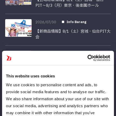
PIT〜8/3（月）東京・後楽園ホール
2026/07/30
Info Barang
【新商品情報】8/1（土）宮城・仙台PIT大
会
2026/07/29
Barang-barang
【受注】ビジュアルタオル 浴衣2026／ビ
ッグアクリルスタンド 浴衣2026が7月29
日（水）18：00～受注生産で登場！
This website uses cookies
We use cookies to personalise content and ads, to
2026/07/27
Barang-barang
provide social media features and to analyse our traffic.
We also share information about your use of our site with
【会場物販情報】7/28（火）東京・後楽園
ホール大会
our social media, advertising and analytics partners who
may combine it with other information that you’ve