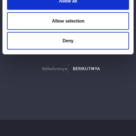
Allow all
【会場物販情報】7/19（日）愛知・ロワジ
ールホテル豊橋大会、7/20（月）大阪・ハ
ービスホール大会
Allow selection
Deny
2
3
39
1
⋯
Sebelumnya
BERIKUTNYA