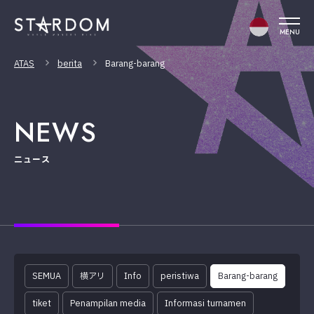
MENU
ATAS
berita
Barang-barang
NEWS
ニュース
SEMUA
横アリ
Info
peristiwa
Barang-barang
tiket
Penampilan media
Informasi turnamen