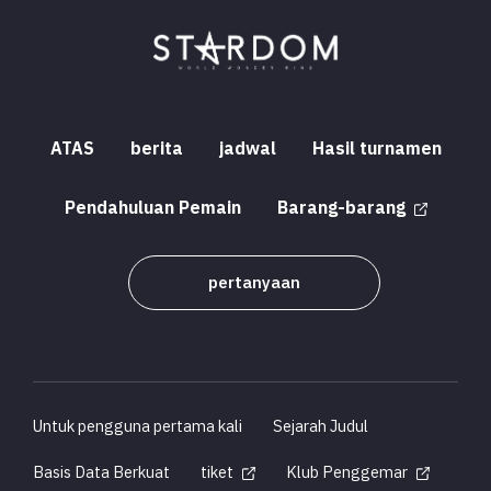
ATAS
berita
jadwal
Hasil turnamen
Pendahuluan Pemain
Barang-barang
pertanyaan
Untuk pengguna pertama kali
Sejarah Judul
Basis Data Berkuat
tiket
Klub Penggemar