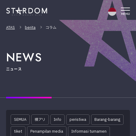
MENU
ATAS
berita
コラム
NEWS
ニュース
SEMUA
横アリ
Info
peristiwa
Barang-barang
tiket
Penampilan media
Informasi turnamen