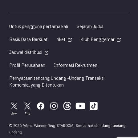
Untuk pengguna pertama kali
Sejarah Judul
Basis Data Berkuat
tiket
Klub Penggemar
Jadwal distribusi
Profil Perusahaan
Informasi Rekrutmen
Pernyataan tentang Undang -Undang Transaksi
Komersial yang Ditentukan
Jpn
Eng
© 2026 World Wonder Ring STARDOM, Semua hak dilindungi undang-
undang.