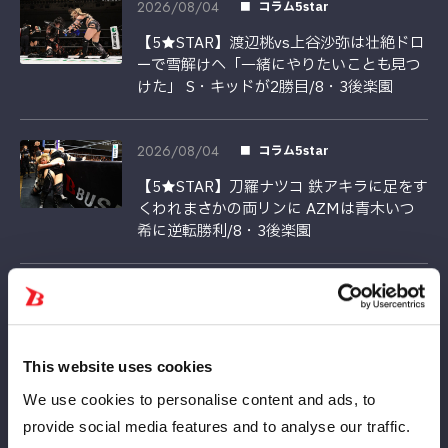
2026/08/04
コラム5star
【5★STAR】渡辺桃vs上谷沙弥は壮絶ドロ
ーで雪解けへ「一緒にやりたいことも見つ
けた」 S・キッドが2勝目/8・3後楽園
2026/08/04
コラム5star
【5★STAR】刀羅ナツコ 鉄アキラに足をす
くわれまさかの両リンに AZMは青木いつ
希に逆転勝利/8・3後楽園
2026/08/03
コラム5star
【5★STAR】妃南が梨杏に勝利で踏みとど
まる ジュリア・ハートは3勝目/8・3後楽
This website uses cookies
園速報
We use cookies to personalise content and ads, to
provide social media features and to analyse our traffic.
2026/08/02
コラム5star