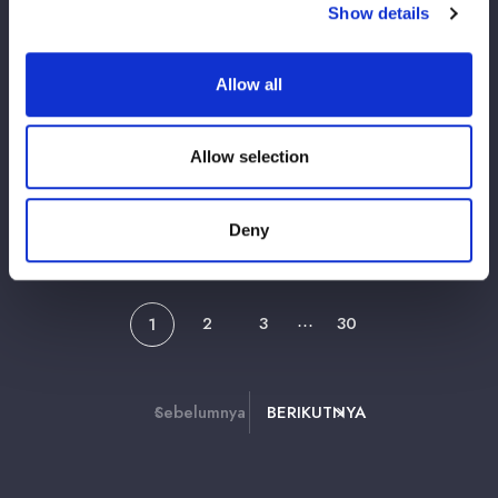
【5★STAR】ワンダー王者・羽南 地元で壮
Show details
麗亜美に敗れ王座戦で迎撃へ 上谷沙弥は古
沢稀杏に快勝/8・2宇都宮速報
Allow all
2026/08/02
コラム5star
Allow selection
【5★STAR】ワールド王者・鈴季すずが完
全制覇へ一直線 天咲光由は2連勝/8・2宇
都宮速報
Deny
2
3
30
1
⋯
Sebelumnya
BERIKUTNYA