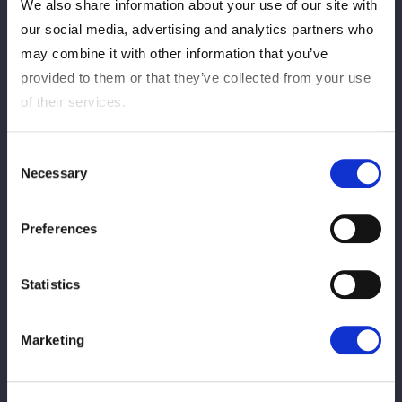
We also share information about your use of our site with
【5★STAR】吏南 残り24秒で青木いつ希
our social media, advertising and analytics partners who
に劇的勝利「最年少優勝必ずしてやるか
may combine it with other information that you’ve
ら」/8・2宇都宮速報
provided to them or that they’ve collected from your use
of their services.
2026/08/02
コラム5star
【5★STAR】スターライト・キッドが前回
Consent
大会覇者の渡辺桃に土 水森由菜はバースデ
Necessary
Selection
ー勝利/8・2宇都宮速報
Preferences
2026/08/02
コラム5star
【5★STAR】妃南が2年連続地元で敗北 琉
Statistics
悪夏はジュリア・ハートから価値ある勝
利/8・2宇都宮速報
Marketing
2026/08/02
コラム5star