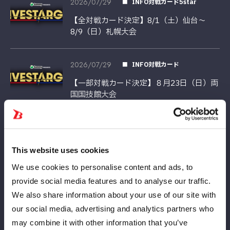
2026/07/29
INFO対戦カード5star
【全対戦カード決定】8/1（土）仙台～
8/9（日）札幌大会
2026/07/29
INFO対戦カード
【一部対戦カード決定】８月23日（日）両
国国技館大会
2026/07/27
INFO対戦カード5star
【全対戦カード決定】7月28日（火）後楽
This website uses cookies
園大会
We use cookies to personalise content and ads, to
provide social media features and to analyse our traffic.
2026/07/24
Info
We also share information about your use of our site with
【ミツカン × STARDOM】真夏のクッキ
our social media, advertising and analytics partners who
ングイベント、豪華二部構成で開催！
may combine it with other information that you’ve