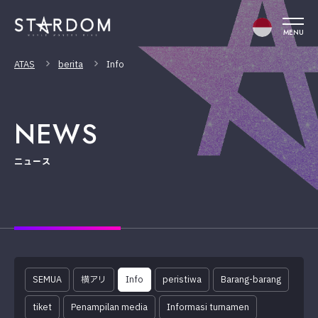
MENU
ATAS
berita
Info
NEWS
ニュース
SEMUA
横アリ
Info
peristiwa
Barang-barang
tiket
Penampilan media
Informasi turnamen