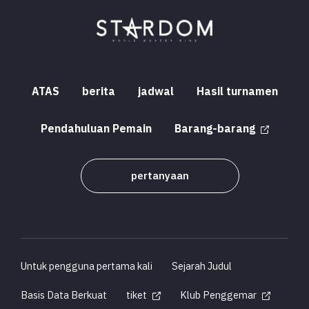
ATAS
berita
jadwal
Hasil turnamen
Pendahuluan Pemain
Barang-barang
pertanyaan
Untuk pengguna pertama kali
Sejarah Judul
Basis Data Berkuat
tiket
Klub Penggemar