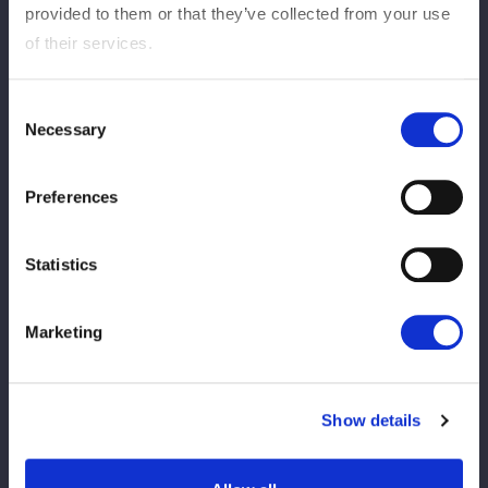
provided to them or that they’ve collected from your use
of their services.
2026/07/23
Info Barang
【新商品情報】7/25（土）石川大会
Consent
Necessary
Selection
2026/07/17
INFOPPV5star
Preferences
【PPV情報】7月18日（土）東京・EBARA
WAVEアリーナおおた（大田区総合体育
館）大会のスペシャルゲスト解説者に相羽
Statistics
あいなさん、渡瀬結月さんが決定！
Marketing
2026/07/17
Info
【来場者特典配布】5★STAR GP特製冊子
をプレゼント！
Show details
2026/07/17
Info