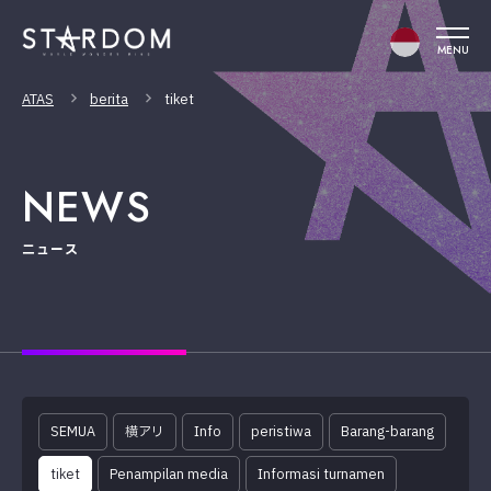
MENU
ATAS
berita
tiket
NEWS
ニュース
SEMUA
横アリ
Info
peristiwa
Barang-barang
tiket
Penampilan media
Informasi turnamen