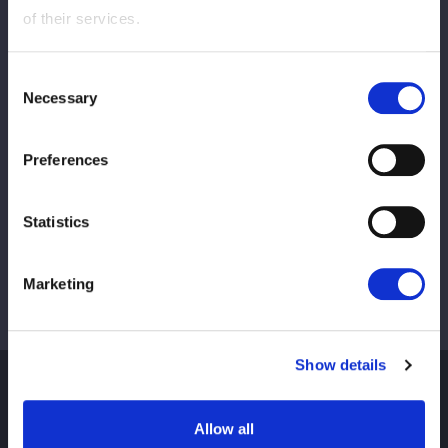
mulai dijual!
of their services.
Consent
Necessary
1
2
3
4
Selection
Preferences
Sebelumnya
BERIKUTNYA
Statistics
Marketing
Show details
Allow all