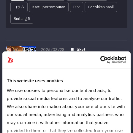
コラム
Kartu pertempuran
PPV
Cocokkan hasil
Bintang 5
2025/03/28
tiket
Tepat sebelum acara!! Informasi
tentang pertunjukan perayaan debut
ulang tahun ke-10 Natsupoi & Anou
Saori pada 31 Mei "Natsu & Saori - Here
This website uses cookies
we come. Here we come. Ulang tahun
We use cookies to personalise content and ads, to
ke-10. ~Jejak Kaki Kami~"!!
provide social media features and to analyse our traffic.
We also share information about your use of our site with
2025/03/07
tiket
our social media, advertising and analytics partners who
Tiket presale untuk acara di Yokohama
may combine it with other information that you’ve
Arena pada hari Minggu, 27 April sudah
provided to them or that they’ve collected from your use