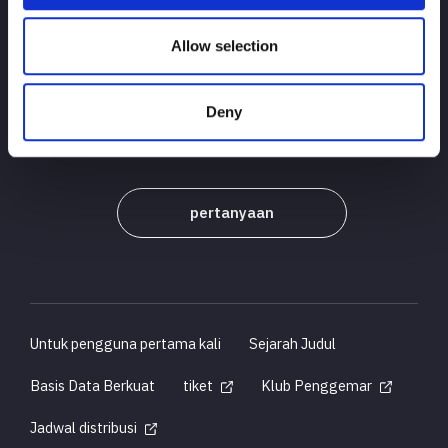
Allow selection
ATAS
berita
jadwal
Hasil turnamen
Deny
Pendahuluan Pemain
Barang-barang
pertanyaan
Untuk pengguna pertama kali
Sejarah Judul
Basis Data Berkuat
tiket
Klub Penggemar
Jadwal distribusi